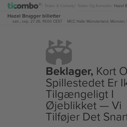
Teater & Comedy
Teater Og Komedie
Hazel 
Hazel Brugger billetter
søn., sep. 27 26, 19:00 CEST
MCC Halle Münsterland,
Münster,
Beklager,
Kort O
Spillestedet Er 
Tilgængeligt I
Øjeblikket — Vi
Tilføjer Det Snar