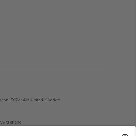
ondon, EC1V 1AW, United Kingdom
Switzerland