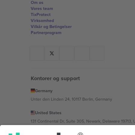
Om os
Vores team
TixProtect
Virksomhed
Vilkår og Betingelser
Partnerprogram
Kontorer og support
Germany
Unter den Linden 24, 10117 Berlin, Germany
United States
131 Continental Dr, Suite 305, Newark, Delaware 19713, 
Bulgaria