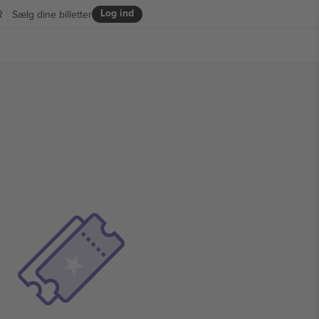
Log ind
R
Sælg dine billetter