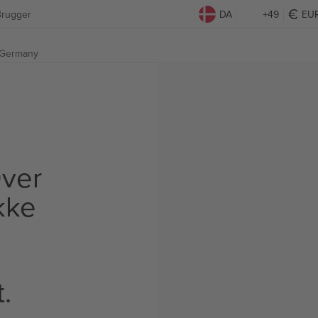
Brugger
DA
+49
EU
 Germany
ver
Ikke
t.