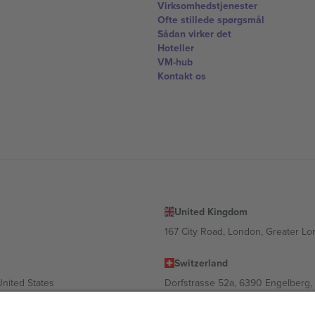
Virksomhedstjenester
Ofte stillede spørgsmål
Sådan virker det
Hoteller
VM-hub
Kontakt os
United Kingdom
167 City Road, London, Greater L
Switzerland
United States
Dorfstrasse 52a, 6390 Engelberg, 
United Arab Emirates