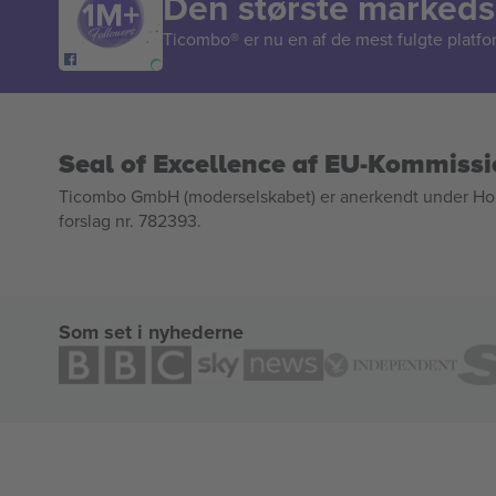
Den største markedsp
Ticombo® er nu en af de mest fulgte platform
Seal of Excellence af EU-Kommiss
Ticombo GmbH (moderselskabet) er anerkendt under Horizo
forslag nr. 782393.
Som set i nyhederne