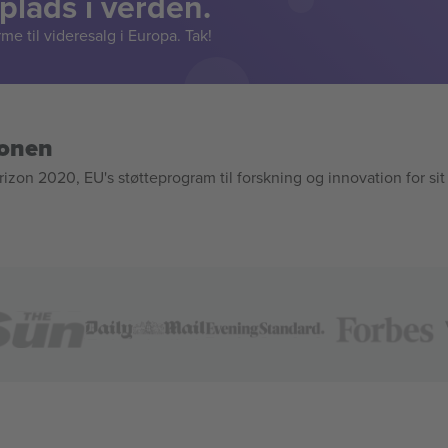
lads i verden.
e til videresalg i Europa. Tak!
ionen
n 2020, EU's støtteprogram til forskning og innovation for sit