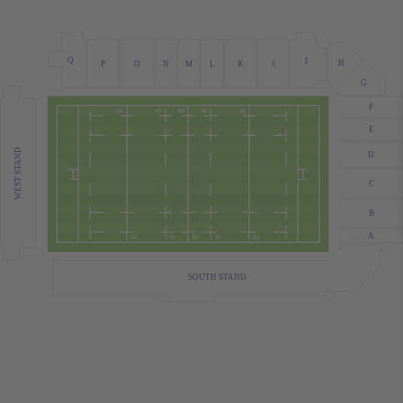
Q
I
H
J
O
L
K
P
N
M
G
F
E
WEST STAND
D
C
B
A
SOUTH STAND