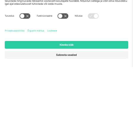
Meist
Ettevõtte teenused
Meeskond
KKK
TixProtect
Kuidas see töötab
Jälg
Hotellid
Tingimused
Jalgpalli MM-i keskus
Partnerlusprogramm
Võtke meiega ühendust
Kontorid ja tugi
Germany
United Kingdom
Unter den Linden 24, 10117
167 City Road, London, Greater
Berlin, Germany
London, EC1V 1AW, United