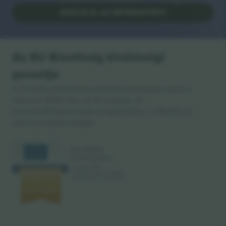
KEZDJE EL AZ ÉRTÉKESÍTÉST
Az EU Bizottság kiválósági
pecsétje
A Ticombo GmbH (anyavállalat) elismerésre kerül a
Horizont 2020-ban, az EU kutatás- és
innovációfinanszírozási programjában, a 782393-as
számú javaslata alapján.