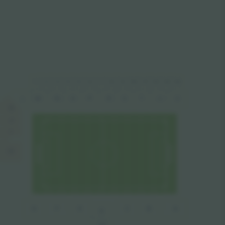
1
2
4
5
8
10
11
14
6
7
9
12
13
3
M
N
P
U
O
R
S
T
V
L
K
J
I
H
B
A
G
F
E
C
D