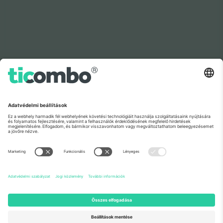
Ahogy a hírekben is látható
Rólunk
Vállalati szolgáltatások
Csapat
GYIK
TixProtect
Hogyan működik
Impresszum
Szállodák