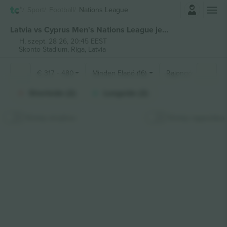
Belépés
Sport
Football
Nations League
Latvia vs Cyprus Men's Nations League jegyek
H, szept. 28 26, 20:45 EEST
Skonto Stadium,
Riga, Latvia
€
317
-
480
Minden Eladó (16)
Rajongói szakaszo
Shortside (2)
Longside (2)
Térkép elrejtése
Térkép ragasztása