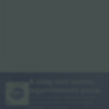
A világ első számú
KÖSZÖNÖM!
jegyértékesítő piaca.
Ticombo® jelenleg a leginkább követett
viszonteladói platformok közé tartozik
Európában. Köszönjük!