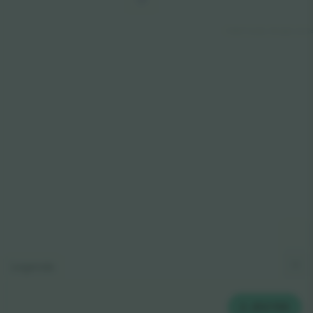
VIP
© 2024 Ticombo. All rights reserv
Legenda
2
JEGYEK