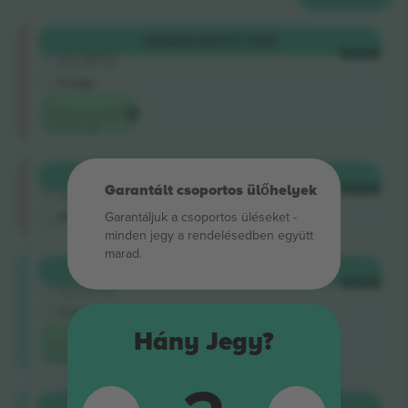
Shortside
VÁSÁRLÁS
337 EUR
5.0 (220)
MINDEN
Megbízható eladó
E-jegy
A
legalacsonyabb
eseményár
Shortside
VÁSÁRLÁS
344 EUR
4.9 (14)
Garantált csoportos ülőhelyek
MINDEN
Megbízható eladó
Garantáljuk a csoportos üléseket ‑
M-jegy
minden jegy a rendelésedben együtt
marad.
Longside
VÁSÁRLÁS
451 EUR
5.0 (220)
MINDEN
Megbízható eladó
E-jegy
A
Hány Jegy?
legalacsonyabb
kategóriaár
Longside
VÁSÁRLÁS
460 EUR