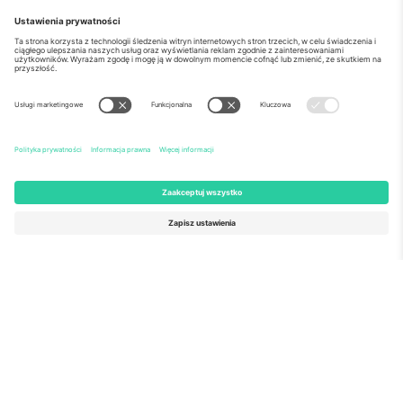
o Nas
Usługi korporacyjne
Ekipa
Najczęściej zadawane pytania
TixProtect
Jak to działa?
Odbitka
Hotele
Zasady i warunki
Centrum Pucharu Świata
Program partnerski
Skontaktuj sie z nami
Biura Ticombo