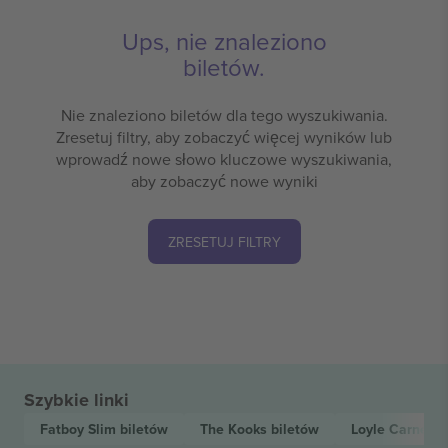
Ups, nie znaleziono
biletów.
Nie znaleziono biletów dla tego wyszukiwania.
Zresetuj filtry, aby zobaczyć więcej wyników lub
wprowadź nowe słowo kluczowe wyszukiwania,
aby zobaczyć nowe wyniki
ZRESETUJ FILTRY
Szybkie linki
Fatboy Slim
biletów
The Kooks
biletów
Loyle Carner
b