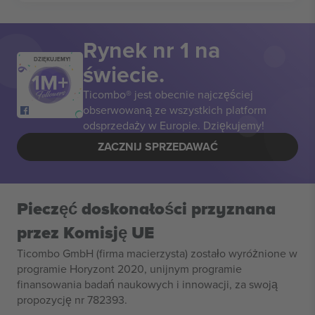
Rynek nr 1 na
DZIĘKUJEMY!
świecie.
Ticombo® jest obecnie najczęściej
obserwowaną ze wszystkich platform
odsprzedaży w Europie. Dziękujemy!
ZACZNIJ SPRZEDAWAĆ
Pieczęć doskonałości przyznana
przez Komisję UE
Ticombo GmbH (firma macierzysta) zostało wyróżnione w
programie Horyzont 2020, unijnym programie
finansowania badań naukowych i innowacji, za swoją
propozycję nr 782393.