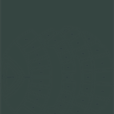
311
310
211
409
110
210
309
109
209
408
308
108
208
407
107
307
207
106
STAGE
FLOOR
206
306
406
SNAKE PIT
105
205
305
104
405
204
103
304
404
203
102
303
202