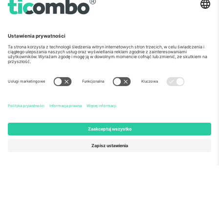
o Nas
Usługi korporacyjne
Ekipa
Najczęściej zadawane pytania
TixProtect
Jak to działa?
Odbitka
Hotele
Zasady i warunki
Centrum Pucharu Świata
Program partnerski
Skontaktuj sie z nami