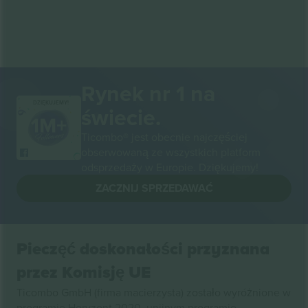
Rynek nr 1 na
DZIĘKUJEMY!
świecie.
Ticombo® jest obecnie najczęściej
obserwowaną ze wszystkich platform
odsprzedaży w Europie. Dziękujemy!
ZACZNIJ SPRZEDAWAĆ
Pieczęć doskonałości przyznana
przez Komisję UE
Ticombo GmbH (firma macierzysta) zostało wyróżnione w
programie Horyzont 2020, unijnym programie