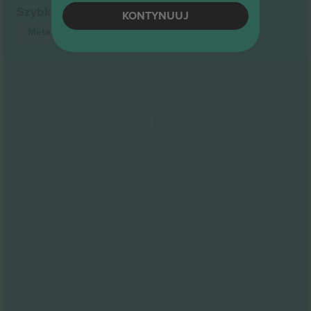
Szybkie linki
KONTYNUUJ
Metallica
biletów
Metal
biletów