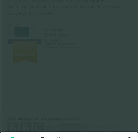
finansowania badań naukowych i innowacji, za swoją
propozycję nr 782393.
Jak widać w wiadomościach