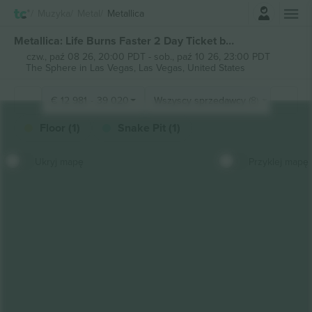
Zaloguj sie
Muzyka
Metal
Metallica
Metallica: Life Burns Faster 2 Day Ticket biletów
czw., paź 08 26, 20:00 PDT
-
sob., paź 10 26, 23:00 PDT
The Sphere in Las Vegas,
Las Vegas, United States
€
12 981
-
39 020
Wszyscy sprzedawcy (8)
Floor (1)
Snake Pit (1)
Ukryj mapę
Przyklej mapę