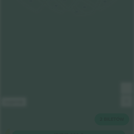
101
403
201
302
301
Legenda
2
BILETÓW