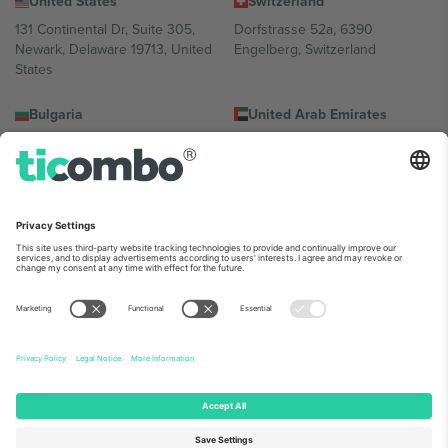
United States
Switzerland
131 Continental Dr, Suite 305,
Dorfstrasse 52a, 6390
Newark, Delaware 19713, United
Engelberg, Switzerland
States
Bulgaria
United Arab Emirates
Regus Sofia City West, bul
UAE Dubai Silicon Oasis, DDP
Totleben 53-55, 1606 Sofia,
Building A1, Office 302, Dubai,
Bulgaria
United Arab Emirates
Mexico
Av Chapultepec 360, Roma
Norte, Cuauhtémoc, 06700
Ciudad de México, CDMX,
Mexico
Юридическое лицо поставщика платформы может
различаться в зависимости от местоположения, мероприятия
и/или домена. Для подробной информации проверьте
конкретную страницу мероприятия, Импринт и Условия.,
Напечатать
и
Условия.
© 2026 Ticombo. Все права защищены.