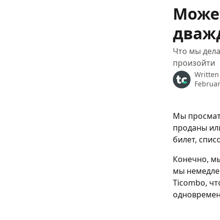
Skip to main content
Может
дваж
Что мы дела
произойти
Written
Februar
Мы просмат
проданы или
билет, спис
Конечно, мы
мы немедле
Тicombo, чт
одновремен