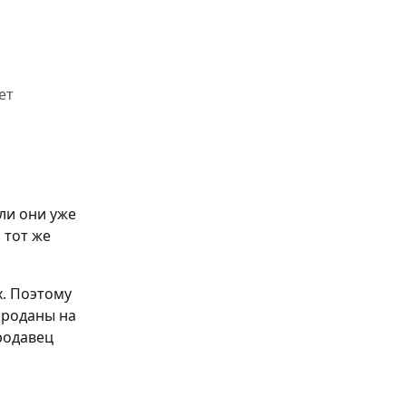
ет
ли они уже 
 тот же 
. Поэтому 
роданы на 
родавец 