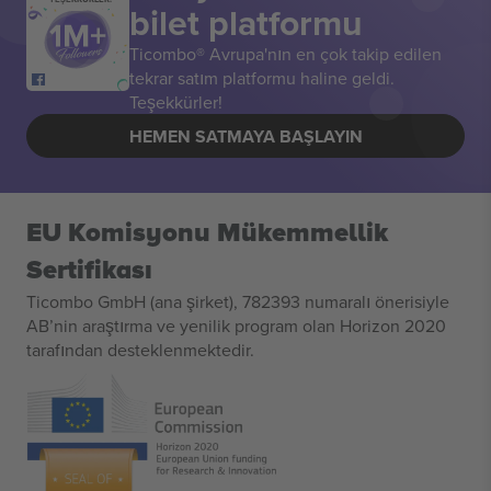
bilet platformu
Ticombo® Avrupa'nın en çok takip edilen
tekrar satım platformu haline geldi.
Teşekkürler!
HEMEN SATMAYA BAŞLAYIN
EU Komisyonu Mükemmellik
Sertifikası
Ticombo GmbH (ana şirket), 782393 numaralı önerisiyle
AB’nin araştırma ve yenilik program olan Horizon 2020
tarafından desteklenmektedir.