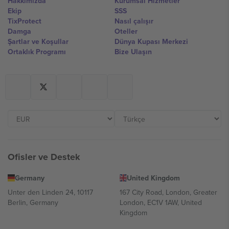
Hakkımızda
Kurumsal Hizmetler
Ekip
SSS
TixProtect
Nasıl çalışır
Damga
Oteller
Şartlar ve Koşullar
Dünya Kupası Merkezi
Ortaklık Programı
Bize Ulaşın
Ofisler ve Destek
Germany
United Kingdom
Unter den Linden 24, 10117
167 City Road, London, Greater
Berlin, Germany
London, EC1V 1AW, United
Kingdom