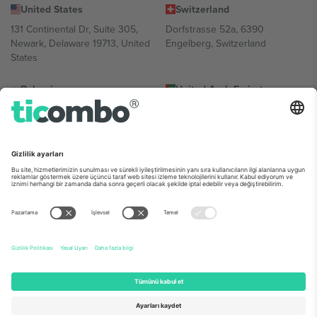
United States
Switzerland
131 Continental Dr, Suite 305,
Dorfstrasse 52a, 6390
Newark, Delaware 19713, United
Engelberg, Switzerland
States
Bulgaria
United Arab Emirates
Regus Sofia City West, bul
UAE Dubai Silicon Oasis, DDP
Totleben 53-55, 1606 Sofia,
Building A1, Office 302, Dubai,
Bulgaria
United Arab Emirates
Mexico
Av Chapultepec 360, Roma
Norte, Cuauhtémoc, 06700
Ciudad de México, CDMX,
Mexico
Platform sağlayıcısının tüzel kişiliği; konuma, etkinliğe ve/veya alan
adına göre değişiklik gösterebilir. Ayrıntılar için ilgili Etkinlik
sayfasına, Künye ve Şartlar sayfalarına bakınız.,
Damga
ve
Şartlar.
© 2026 Ticombo. Tüm hakları Saklıdır.