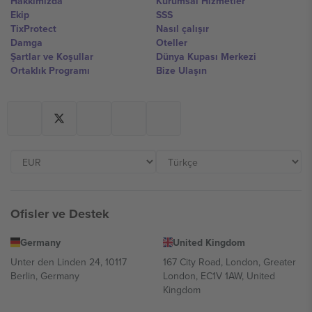
Hakkımızda
Kurumsal Hizmetler
Ekip
SSS
TixProtect
Nasıl çalışır
Damga
Oteller
Şartlar ve Koşullar
Dünya Kupası Merkezi
Ortaklık Programı
Bize Ulaşın
Ofisler ve Destek
Germany
United Kingdom
Unter den Linden 24, 10117
167 City Road, London, Greater
Berlin, Germany
London, EC1V 1AW, United
Kingdom