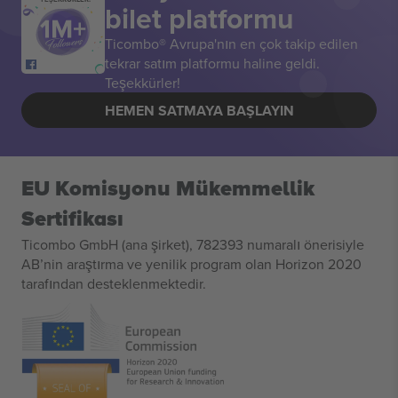
bilet platformu
Ticombo® Avrupa'nın en çok takip edilen
tekrar satım platformu haline geldi.
Teşekkürler!
HEMEN SATMAYA BAŞLAYIN
EU Komisyonu Mükemmellik
Sertifikası
Ticombo GmbH (ana şirket), 782393 numaralı önerisiyle
AB’nin araştırma ve yenilik program olan Horizon 2020
tarafından desteklenmektedir.