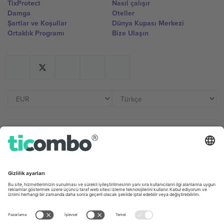
TixProtect
Nasıl çalışır
Damga
Oteller
Şartlar ve Koşullar
Dünya Kupası Merkezi
Ortaklık Programı
Bize Ulaşın
Ofisler ve Destek
Germany
United Kingdom
Unter den Linden 24, 10117
167 City Road, London, Greater
Berlin, Germany
London, EC1V 1AW, United
Kingdom
United States
Switzerland