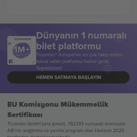
Dünyanın 1 numaralı
TEŞEKKÜRLER!
bilet platformu
Ticombo® Avrupa'nın en çok takip edilen
tekrar satım platformu haline geldi.
Teşekkürler!
HEMEN SATMAYA BAŞLAYIN
EU Komisyonu Mükemmellik
Sertifikası
Ticombo GmbH (ana şirket), 782393 numaralı önerisiyle
AB’nin araştırma ve yenilik program olan Horizon 2020
tarafından desteklenmektedir.