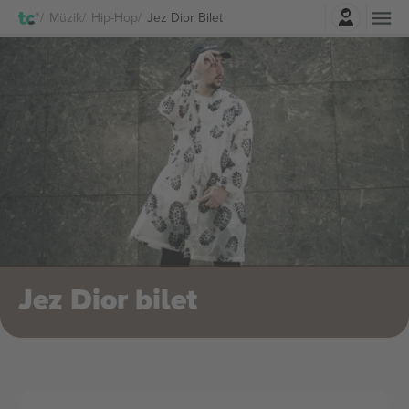
Giriş Yap
Müzik
Hip-Hop
Jez Dior Bilet
Jez Dior bilet