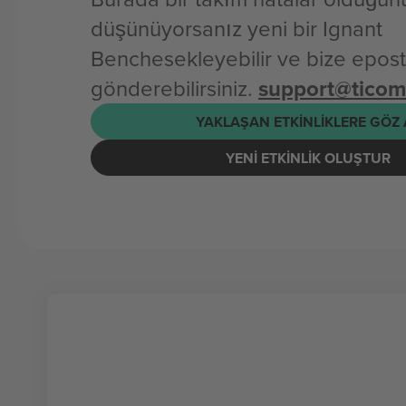
düşünüyorsanız yeni bir Ignant
Benchesekleyebilir ve bize epos
gönderebilirsiniz.
support@tico
YAKLAŞAN ETKINLIKLERE GÖZ 
YENI ETKINLIK OLUŞTUR