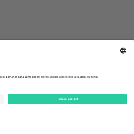
ondon, EC1V 1AW, United Kingdom
Switzerland