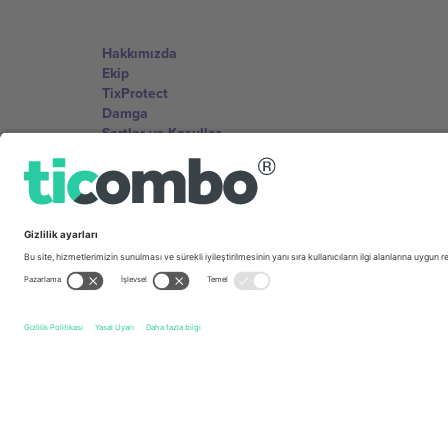
Hakkımızda
Ekip
TixProtect
Damga
Şartlar ve Koşullar
Ortaklık Programı
Ofisler ve Destek
Germany
Unter den Linden 24, 10117 Berlin, Germany
United States
131 Continental Dr, Suite 305, Newark, Delaware 19713, 