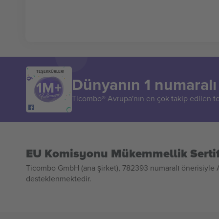
TEŞEKKÜRLER!
Dünyanın 1 numaralı 
Ticombo® Avrupa'nın en çok takip edilen tek
EU Komisyonu Mükemmellik Sertif
Ticombo GmbH (ana şirket), 782393 numaralı önerisiyle A
desteklenmektedir.