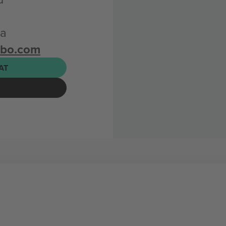
ta
mbo.com
AT