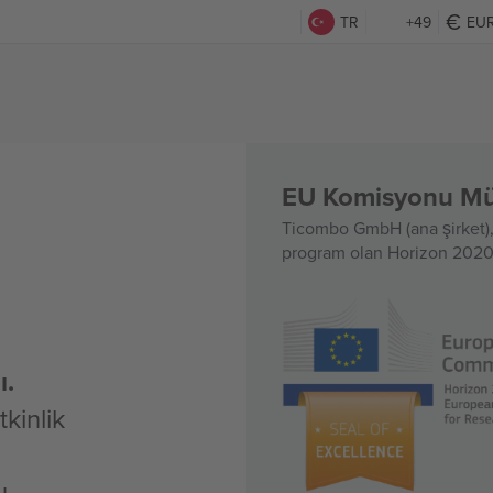
TR
+49
EU
EU Komisyonu Mük
Ticombo GmbH (ana şirket), 
program olan Horizon 2020 
ı.
kinlik
u