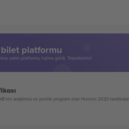
bilet platformu
rar satım platformu haline geldi. Teşekkürler!
ikası
B’nin araştırma ve yenilik program olan Horizon 2020 tarafında