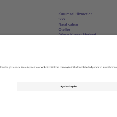
Kurumsal Hizmetler
SSS
Nasıl çalışır
Oteller
Dünya Kupası Merkezi
Bize Ulaşın
United Kingdom
167 City Road, London, Greater L
Switzerland
United States
Dorfstrasse 52a, 6390 Engelberg, 