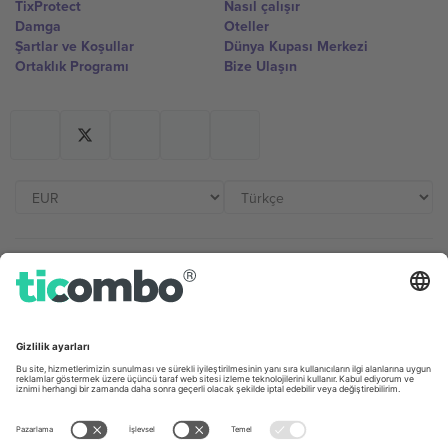
TixProtect
Nasıl çalışır
Damga
Oteller
Şartlar ve Koşullar
Dünya Kupası Merkezi
Ortaklık Programı
Bize Ulaşın
Ofisler ve Destek
Germany
United Kingdom
Unter den Linden 24, 10117
167 City Road, London, Greater
Berlin, Germany
London, EC1V 1AW, United
Kingdom
United States
Switzerland