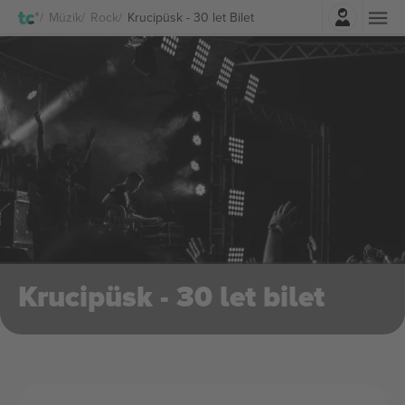
Giriş Yap
Müzik
Rock
Krucipüsk - 30 let Bilet
Krucipüsk - 30 let bilet