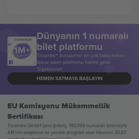
Dünyanın 1 numaralı
TEŞEKKÜRLER!
bilet platformu
Ticombo® Avrupa'nın en çok takip edilen
tekrar satım platformu haline geldi.
Teşekkürler!
HEMEN SATMAYA BAŞLAYIN
EU Komisyonu Mükemmellik
Sertifikası
Ticombo GmbH (ana şirket), 782393 numaralı önerisiyle
AB’nin araştırma ve yenilik program olan Horizon 2020
tarafından desteklenmektedir.