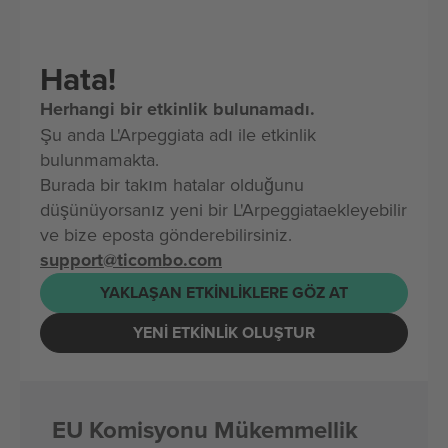
Hata!
Herhangi bir etkinlik bulunamadı.
Şu anda L'Arpeggiata adı ile etkinlik
bulunmamakta.
Burada bir takım hatalar olduğunu
düşünüyorsanız yeni bir L'Arpeggiataekleyebilir
ve bize eposta gönderebilirsiniz.
support@ticombo.com
YAKLAŞAN ETKINLIKLERE GÖZ AT
YENI ETKINLIK OLUŞTUR
EU Komisyonu Mükemmellik