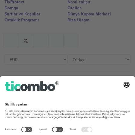
TixProtect
Nasıl çalışır
Damga
Oteller
Şartlar ve Koşullar
Dünya Kupası Merkezi
Ortaklık Programı
Bize Ulaşın
Ofisler ve Destek
Germany
United Kingdom
Unter den Linden 24, 10117
167 City Road, London, Greater
Berlin, Germany
London, EC1V 1AW, United
Kingdom
United States
Switzerland