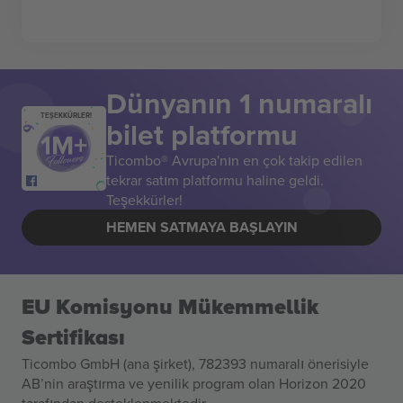
Dünyanın 1 numaralı
TEŞEKKÜRLER!
bilet platformu
Ticombo® Avrupa'nın en çok takip edilen
tekrar satım platformu haline geldi.
Teşekkürler!
HEMEN SATMAYA BAŞLAYIN
EU Komisyonu Mükemmellik
Sertifikası
Ticombo GmbH (ana şirket), 782393 numaralı önerisiyle
AB’nin araştırma ve yenilik program olan Horizon 2020
tarafından desteklenmektedir.