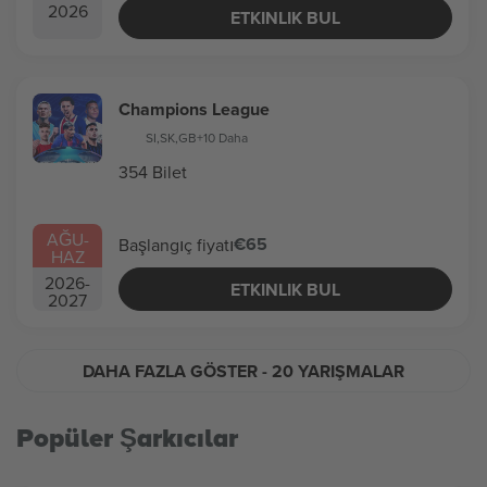
2026
ETKINLIK BUL
Champions League
SI
,
SK
,
GB
+10 Daha
354 Bilet
AĞU
-
€65
Başlangıç fiyatı
HAZ
2026
-
ETKINLIK BUL
2027
DAHA FAZLA GÖSTER
- 20 YARIŞMALAR
Popüler Şarkıcılar