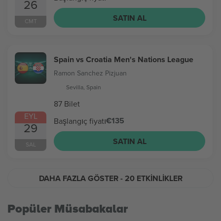
26
SATIN AL
CMT
Spain vs Croatia Men's Nations League
Ramon Sanchez Pizjuan
Sevilla, Spain
87 Bilet
EYL
€135
Başlangıç fiyatı
29
SATIN AL
SAL
DAHA FAZLA GÖSTER
- 20 ETKINLIKLER
Popüler Müsabakalar