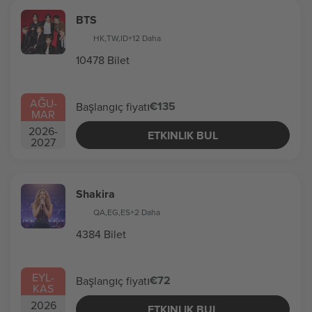
BTS
HK
,
TW
,
ID
+12 Daha
10478 Bilet
AĞU
-
€135
Başlangıç fiyatı
MAR
2026
-
ETKINLIK BUL
2027
Shakira
QA
,
EG
,
ES
+2 Daha
4384 Bilet
EYL
-
€72
Başlangıç fiyatı
KAS
2026
ETKINLIK BUL