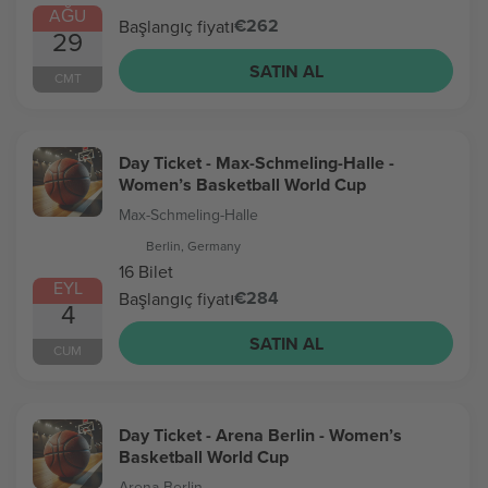
AĞU
€262
Başlangıç fiyatı
29
SATIN AL
CMT
Day Ticket - Max-Schmeling-Halle -
Women’s Basketball World Cup
Max-Schmeling-Halle
Berlin, Germany
16 Bilet
EYL
€284
Başlangıç fiyatı
4
SATIN AL
CUM
Day Ticket - Arena Berlin - Women’s
Basketball World Cup
Arena Berlin