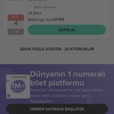
Berlin, Germany
24 Bilet
EYL
€168
Başlangıç fiyatı
4
SATIN AL
CUM
DAHA FAZLA GÖSTER
- 20 ETKINLIKLER
Dünyanın 1 numaralı
TEŞEKKÜRLER!
bilet platformu
Ticombo® Avrupa'nın en çok takip edilen
tekrar satım platformu haline geldi.
Teşekkürler!
HEMEN SATMAYA BAŞLAYIN