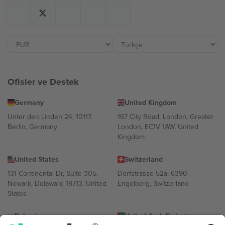
Ofisler ve Destek
Germany
United Kingdom
Unter den Linden 24, 10117
167 City Road, London, Greater
Berlin, Germany
London, EC1V 1AW, United
Kingdom
United States
Switzerland
131 Continental Dr, Suite 305,
Dorfstrasse 52a, 6390
Newark, Delaware 19713, United
Engelberg, Switzerland
States
Bulgaria
United Arab Emirates