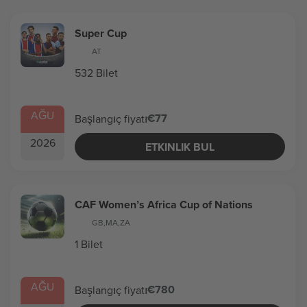
Super Cup
AT
532 Bilet
AĞU
€77
Başlangıç fiyatı
2026
ETKINLIK BUL
CAF Women’s Africa Cup of Nations
GB
,
MA
,
ZA
1 Bilet
AĞU
€780
Başlangıç fiyatı