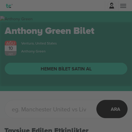
Giriş Yap
Mon Laferte
Bilet
AĞU
Orlando, United States
10
Mon Laferte
PZT
HEMEN BILET SATIN AL
ARA
Tavsiye Edilen Etkinlikler