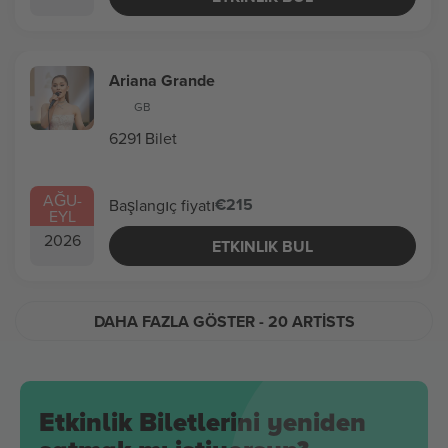
Ariana Grande
GB
6291 Bilet
AĞU
-
€215
Başlangıç fiyatı
EYL
2026
ETKINLIK BUL
DAHA FAZLA GÖSTER
- 20 ARTISTS
Etkinlik Biletlerini yeniden