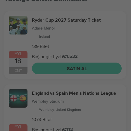
Ryder Cup 2027 Saturday Ticket
Adare Manor
Ireland
139 Bilet
EYL
€1.532
Başlangıç fiyatı
18
SATIN AL
CMT
England vs Spain Men's Nations League
Wembley Stadium
Wembley, United Kingdom
1073 Bilet
EYL
€112
Başlangıç fiyatı