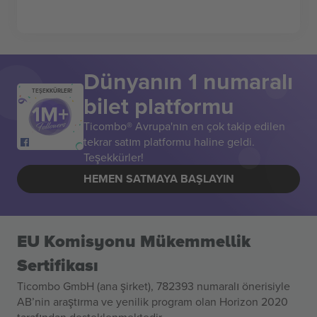
Dünyanın 1 numaralı
TEŞEKKÜRLER!
bilet platformu
Ticombo® Avrupa'nın en çok takip edilen
tekrar satım platformu haline geldi.
Teşekkürler!
HEMEN SATMAYA BAŞLAYIN
EU Komisyonu Mükemmellik
Sertifikası
Ticombo GmbH (ana şirket), 782393 numaralı önerisiyle
AB’nin araştırma ve yenilik program olan Horizon 2020
tarafından desteklenmektedir.