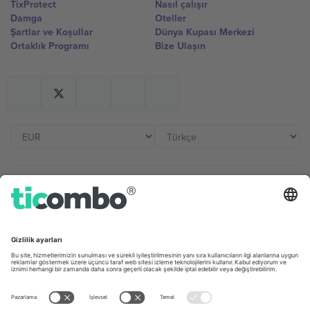
TixProtect
Nasıl çalışır
Damga
Oteller
Şartlar ve Koşullar
Dünya Kupası Merkezi
Ortaklık Programı
Bize Ulaşın
Ofisler ve Destek
Germany
United Kingdom
Unter den Linden 24, 10117
167 City Road, London, Greater
Berlin, Germany
London, EC1V 1AW, United
Kingdom
United States
Switzerland