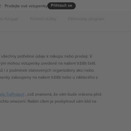
Přihlásit se
R
Prodejte své vstupenky
 to funguje
Firemní služby
Partnerský program
ům všechny potřebné údaje k nákupu nebo prodeji. V
rým mohou vstupenky uvedené na našem tržišti čelit.
ků i z podmínek stanovených organizátory akcí nebo
tupenky zakoupeny na našem tržišti nebo u některého z
dy TixProtect
, což znamená, že vám bude vrácena plná
ěchto omezení. Naším cílem je poskytnout vám klid na