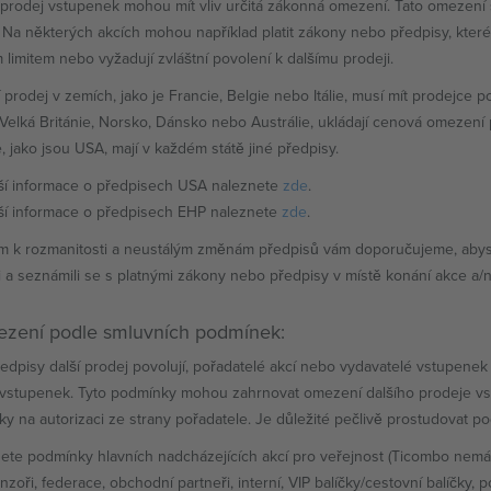
 prodej vstupenek mohou mít vliv určitá zákonná omezení. Tato omezení se 
. Na některých akcích mohou například platit zákony nebo předpisy, které
limitem nebo vyžadují zvláštní povolení k dalšímu prodeji.
í prodej v zemích, jako je Francie, Belgie nebo Itálie, musí mít prodejce p
, Velká Británie, Norsko, Dánsko nebo Austrálie, ukládají cenová omezení 
, jako jsou USA, mají v každém státě jiné předpisy.
ší informace o předpisech USA naleznete
zde
.
ší informace o předpisech EHP naleznete
zde
.
m k rozmanitosti a neustálým změnám předpisů vám doporučujeme, abys
i a seznámili se s platnými zákony nebo předpisy v místě konání akce a/
mezení podle smluvních podmínek:
ředpisy další prodej povolují, pořadatelé akcí nebo vydavatelé vstupenek 
vstupenek. Tyto podmínky mohou zahrnovat omezení dalšího prodeje vst
y na autorizaci ze strany pořadatele. Je důležité pečlivě prostudovat p
ete podmínky hlavních nadcházejících akcí pro veřejnost (Ticombo nemá p
nzoři, federace, obchodní partneři, interní, VIP balíčky/cestovní balíčky,