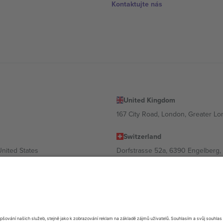
Kontaktujte nás
United Kingdom
167 City Road, London, Greater L
Switzerland
United States
Dorfstrasse 52a, 6390 Engelberg, 
United Arab Emirates
ulgaria
UAE Dubai Silicon Oasis, DDP Buil