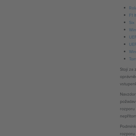
Rol
F1 I
Six
Wim
UEF
UEF
Win
Tom
Stojí za
oprávněn
vstupenk
Navzdor
požadavk
rozporu 
nepřítom
Podmínk
rozporu 