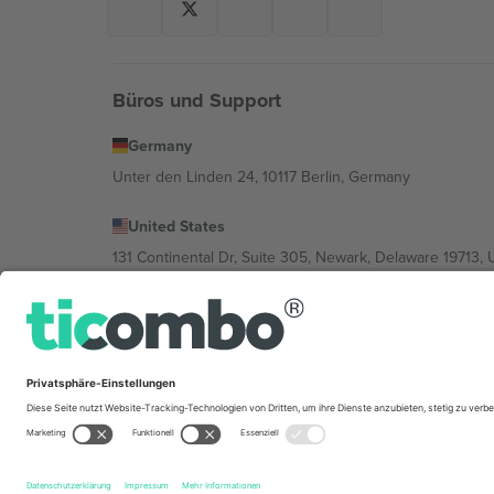
Büros und Support
Germany
Unter den Linden 24, 10117 Berlin, Germany
United States
131 Continental Dr, Suite 305, Newark, Delaware 19713, 
Bulgaria
Regus Sofia City West, bul Totleben 53-55, 1606 Sofia, B
Mexico
Av Chapultepec 360, Roma Norte, Cuauhtémoc, 06700
Die juristische Person des Plattformanbieters kann je n
im Impressum und in den Allgemeinen Geschäftsbedin