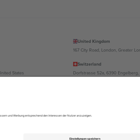
United Kingdom
167 City Road, London, Greater L
Switzerland
United States
Dorfstrasse 52a, 6390 Engelberg, 
United Arab Emirates
ulgaria
UAE Dubai Silicon Oasis, DDP Buil
 Ciudad de México, CDMX, Mexico
ach Standort, Veranstaltung und/oder Domäne variieren. Weitere Informati
gungen.,
Impressum
und
AGBs.
© 2026 Ticombo. Alle Rechte vorbehalte