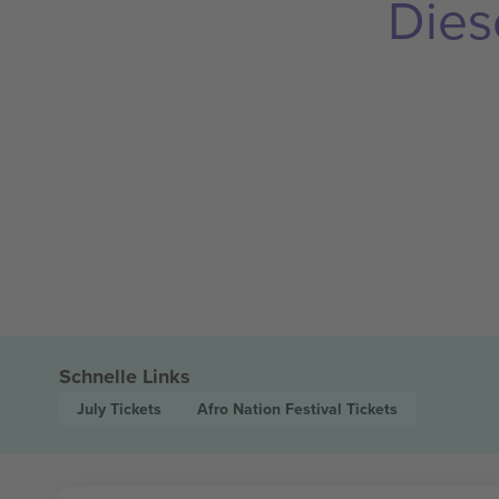
Dies
Schnelle Links
July
Tickets
Afro Nation Festival
Tickets