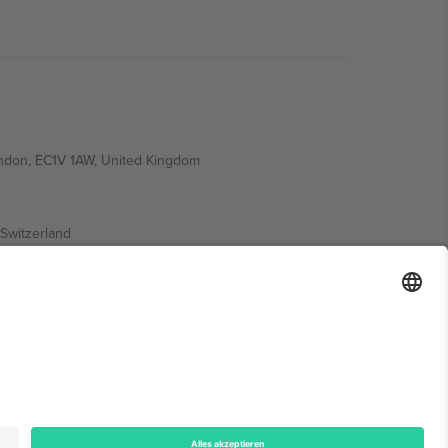
ondon, EC1V 1AW, United Kingdom
Switzerland
ding A1, Office 302, Dubai, United Arab Emirates
onen finden Sie auf der jeweiligen Veranstaltungsseite,
n.