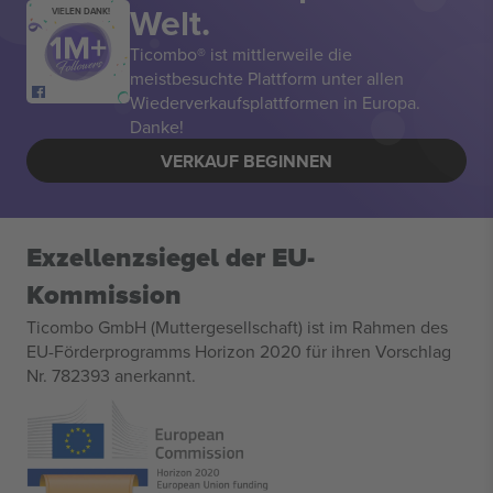
Welt.
VIELEN DANK!
Ticombo® ist mittlerweile die
meistbesuchte Plattform unter allen
Wiederverkaufsplattformen in Europa.
Danke!
VERKAUF BEGINNEN
Exzellenzsiegel der EU-
Kommission
Ticombo GmbH (Muttergesellschaft) ist im Rahmen des
EU-Förderprogramms Horizon 2020 für ihren Vorschlag
Nr. 782393 anerkannt.