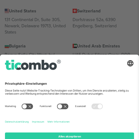
United States
Switzerland
131 Continental Dr, Suite 305,
Dorfstrasse 52a, 6390
Newark, Delaware 19713, United
Engelberg, Switzerland
States
Bulgaria
United Arab Emirates
Regus Sofia City West, bul
UAE Dubai Silicon Oasis, DDP
Totleben 53-55, 1606 Sofia,
Building A1, Office 302, Dubai,
Bulgaria
United Arab Emirates
Mexico
Av Chapultepec 360, Roma
Norte, Cuauhtémoc, 06700
Ciudad de México, CDMX,
Mexico
Die juristische Person des Plattformanbieters kann je nach
Standort, Veranstaltung und/oder Domäne variieren. Weitere
Informationen finden Sie auf der jeweiligen Veranstaltungsseite, im
Impressum und in den Allgemeinen Geschäftsbedingungen.,