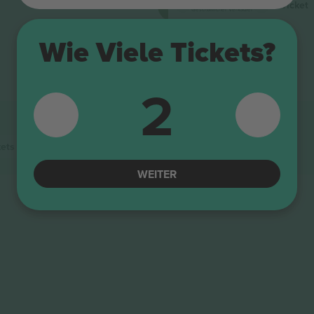
4.5 (22)
M-Ticket
Geschäftlicher Verkäufer
Wie Viele Tickets?
2
kets
WEITER