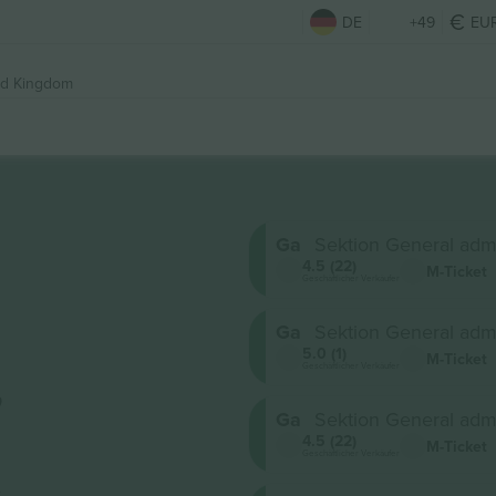
DE
+49
EU
ed Kingdom
Ga
Sektion General adm
4.5 (22)
M-Ticket
Geschäftlicher Verkäufer
Ga
Sektion General adm
5.0 (1)
M-Ticket
,
Geschäftlicher Verkäufer
Ga
Sektion General adm
4.5 (22)
M-Ticket
t
Geschäftlicher Verkäufer