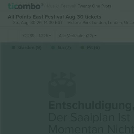
Musik
Festival
Twenty One Pilots
All Points East Festival Aug 30 tickets
So., Aug. 30 26, 14:00 BST
Victoria Park London,
London, Unit
€
289
-
1.225
Alle Verkäufer (22)
Garden (9)
Ga (7)
Pit (6)
Entschuldigung
Der Saalplan Ist
Momentan Nich