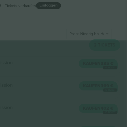
Einloggen
R
Tickets verkaufen
Preis: Niedrig bis Hoch
2
TICKETS
ission
KAUFEN
335 €
JE TICKET
ission
KAUFEN
369 €
JE TICKET
ission
KAUFEN
402 €
JE TICKET