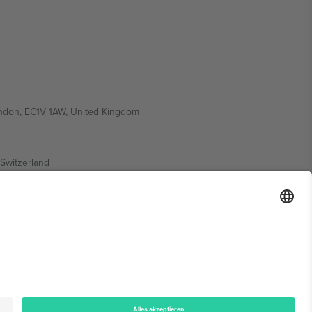
ondon, EC1V 1AW, United Kingdom
Switzerland
ding A1, Office 302, Dubai, United Arab Emirates
onen finden Sie auf der jeweiligen Veranstaltungsseite,
n.