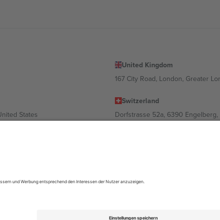
United Kingdom
167 City Road, London, Greater L
Switzerland
United States
Dorfstrasse 52a, 6390 Engelberg, 
United Arab Emirates
ulgaria
UAE Dubai Silicon Oasis, DDP Buil
 Ciudad de México, CDMX, Mexico
ach Standort, Veranstaltung und/oder Domäne variieren. Weitere Informati
gungen.,
Impressum
und
AGBs.
© 2026 Ticombo. Alle Rechte vorbehalte