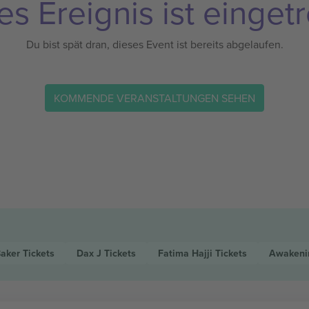
es Ereignis ist eingetr
Du bist spät dran, dieses Event ist bereits abgelaufen.
KOMMENDE VERANSTALTUNGEN SEHEN
Baker
Tickets
Dax J
Tickets
Fatima Hajji
Tickets
Awakenin