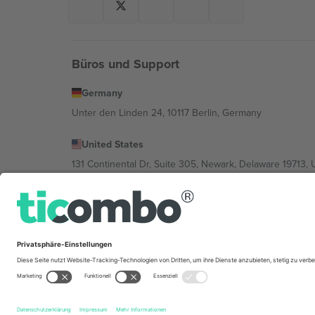
Büros und Support
Germany
Unter den Linden 24, 10117 Berlin, Germany
United States
131 Continental Dr, Suite 305, Newark, Delaware 19713, 
Bulgaria
Regus Sofia City West, bul Totleben 53-55, 1606 Sofia, B
Mexico
Av Chapultepec 360, Roma Norte, Cuauhtémoc, 06700
Die juristische Person des Plattformanbieters kann je n
im Impressum und in den Allgemeinen Geschäftsbedin