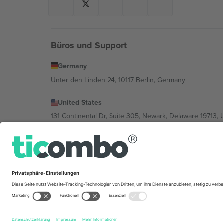
Büros und Support
Germany
Unter den Linden 24, 10117 Berlin, Germany
United States
131 Continental Dr, Suite 305, Newark, Delaware 19713, 
Bulgaria
Regus Sofia City West, bul Totleben 53-55, 1606 Sofia, B
Mexico
Av Chapultepec 360, Roma Norte, Cuauhtémoc, 06700
Die juristische Person des Plattformanbieters kann je n
im Impressum und in den Allgemeinen Geschäftsbedin