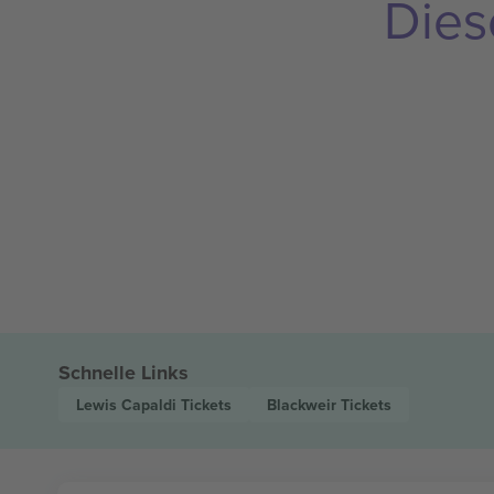
Dies
Schnelle Links
Lewis Capaldi
Tickets
Blackweir
Tickets