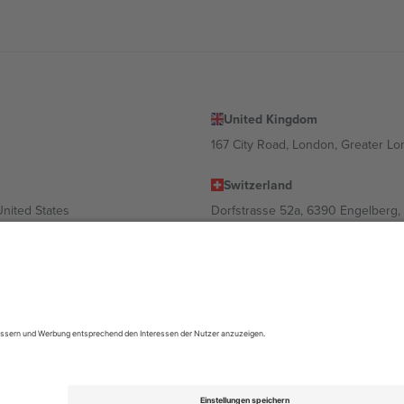
United Kingdom
167 City Road, London, Greater L
Switzerland
United States
Dorfstrasse 52a, 6390 Engelberg, 
United Arab Emirates
ulgaria
UAE Dubai Silicon Oasis, DDP Buil
 Ciudad de México, CDMX, Mexico
ach Standort, Veranstaltung und/oder Domäne variieren. Weitere Informati
gungen.,
Impressum
und
AGBs.
© 2026 Ticombo. Alle Rechte vorbehalte