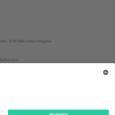
ondon, EC1V 1AW, United Kingdom
Switzerland
ding A1, Office 302, Dubai, United Arab Emirates
onen finden Sie auf der jeweiligen Veranstaltungsseite,
n.