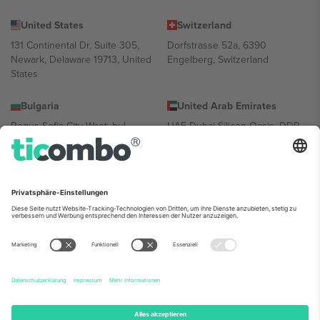
United States
Switzerland
131 Continental Dr, Suite 305,
Dorfstrasse 52a, 6390
Newark, Delaware 19713, United
Engelberg, Switzerland
States
Bulgaria
United Arab Emirates
Regus Sofia City West, bul
UAE Dubai Silicon Oasis, DDP
Totleben 53-55, 1606 Sofia,
Building A1, Office 302, Dubai,
Bulgaria
United Arab Emirates
Mexico
Av Chapultepec 360, Roma
Norte, Cuauhtémoc, 06700
Ciudad de México, CDMX,
Mexico
Die juristische Person des Plattformanbieters kann je nach
Standort, Veranstaltung und/oder Domäne variieren. Weitere
Informationen finden Sie auf der jeweiligen Veranstaltungsseite, im
Impressum und in den Allgemeinen Geschäftsbedingungen.,