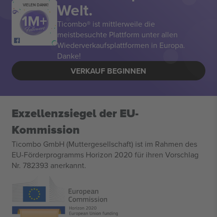
Welt.
VIELEN DANK!
Ticombo® ist mittlerweile die
meistbesuchte Plattform unter allen
Wiederverkaufsplattformen in Europa.
Danke!
VERKAUF BEGINNEN
Exzellenzsiegel der EU-
Kommission
Ticombo GmbH (Muttergesellschaft) ist im Rahmen des
EU-Förderprogramms Horizon 2020 für ihren Vorschlag
Nr. 782393 anerkannt.