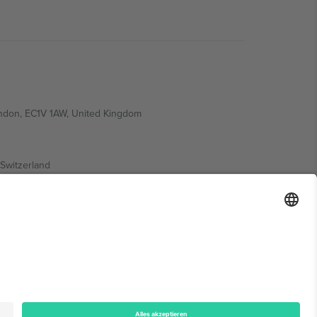
ondon, EC1V 1AW, United Kingdom
Switzerland
ding A1, Office 302, Dubai, United Arab Emirates
onen finden Sie auf der jeweiligen Veranstaltungsseite,
n.