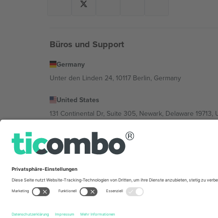
Büros und Support
Germany
Unter den Linden 24, 10117 Berlin, Germany
United States
131 Continental Dr, Suite 305, Newark, Delaware 19713, 
Bulgaria
Regus Sofia City West, bul Totleben 53-55, 1606 Sofia, B
Mexico
Av Chapultepec 360, Roma Norte, Cuauhtémoc, 06700
Die juristische Person des Plattformanbieters kann je n
im Impressum und in den Allgemeinen Geschäftsbedin