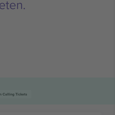
eten.
 Calling
Tickets