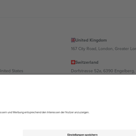
United Kingdom
167 City Road, London, Greater L
Switzerland
United States
Dorfstrasse 52a, 6390 Engelberg, 
United Arab Emirates
ulgaria
UAE Dubai Silicon Oasis, DDP Buil
 Ciudad de México, CDMX, Mexico
ach Standort, Veranstaltung und/oder Domäne variieren. Weitere Informati
gungen.,
Impressum
und
AGBs.
© 2026 Ticombo. Alle Rechte vorbehalte