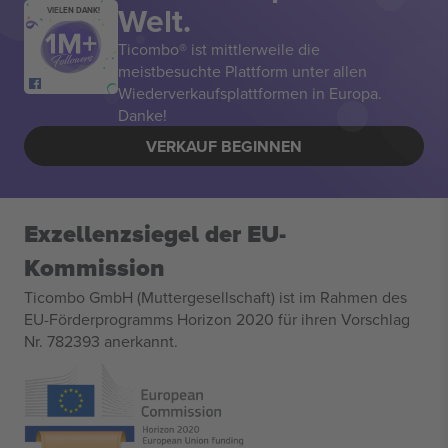
Welt.
VIELEN DANK!
Ticombo® ist mittlerweile die
meistbesuchte Plattform unter allen
Wiederverkaufsplattformen in Europa.
Danke!
VERKAUF BEGINNEN
Exzellenzsiegel der EU-
Kommission
Ticombo GmbH (Muttergesellschaft) ist im Rahmen des
EU-Förderprogramms Horizon 2020 für ihren Vorschlag
Nr. 782393 anerkannt.