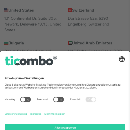
United States
Switzerland
131 Continental Dr, Suite 305,
Dorfstrasse 52a, 6390
Newark, Delaware 19713, United
Engelberg, Switzerland
States
Bulgaria
United Arab Emirates
Regus Sofia City West, bul
UAE Dubai Silicon Oasis, DDP
Totleben 53-55, 1606 Sofia,
Building A1, Office 302, Dubai,
Bulgaria
United Arab Emirates
Mexico
Av Chapultepec 360, Roma
Norte, Cuauhtémoc, 06700
Ciudad de México, CDMX,
Mexico
Die juristische Person des Plattformanbieters kann je nach
Standort, Veranstaltung und/oder Domäne variieren. Weitere
Informationen finden Sie auf der jeweiligen Veranstaltungsseite, im
Impressum und in den Allgemeinen Geschäftsbedingungen.,