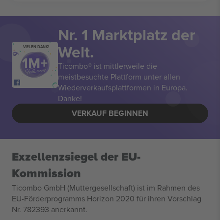
Nr. 1 Marktplatz der
Welt.
VIELEN DANK!
Ticombo® ist mittlerweile die
meistbesuchte Plattform unter allen
Wiederverkaufsplattformen in Europa.
Danke!
VERKAUF BEGINNEN
Exzellenzsiegel der EU-
Kommission
Ticombo GmbH (Muttergesellschaft) ist im Rahmen des
EU-Förderprogramms Horizon 2020 für ihren Vorschlag
Nr. 782393 anerkannt.