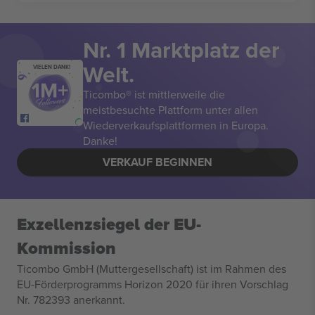
Nr. 1 Marktplatz der
Welt.
VIELEN DANK!
Ticombo® ist mittlerweile die
meistbesuchte Plattform unter allen
Wiederverkaufsplattformen in Europa.
Danke!
VERKAUF BEGINNEN
Exzellenzsiegel der EU-
Kommission
Ticombo GmbH (Muttergesellschaft) ist im Rahmen des
EU-Förderprogramms Horizon 2020 für ihren Vorschlag
Nr. 782393 anerkannt.