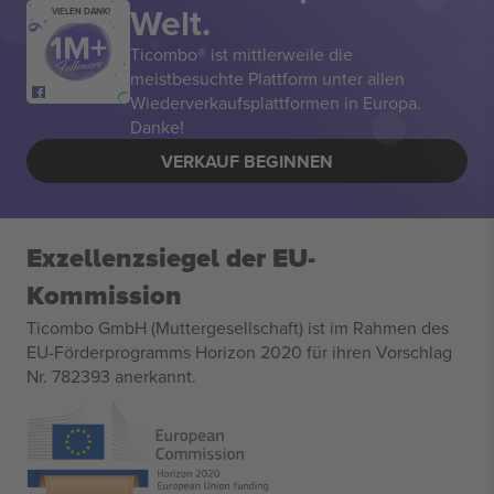
Welt.
VIELEN DANK!
Ticombo® ist mittlerweile die
meistbesuchte Plattform unter allen
Wiederverkaufsplattformen in Europa.
Danke!
VERKAUF BEGINNEN
Exzellenzsiegel der EU-
Kommission
Ticombo GmbH (Muttergesellschaft) ist im Rahmen des
EU-Förderprogramms Horizon 2020 für ihren Vorschlag
Nr. 782393 anerkannt.