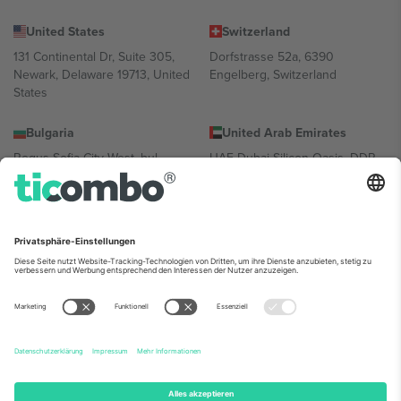
United States
Switzerland
131 Continental Dr, Suite 305,
Dorfstrasse 52a, 6390
Newark, Delaware 19713, United
Engelberg, Switzerland
States
Bulgaria
United Arab Emirates
Regus Sofia City West, bul
UAE Dubai Silicon Oasis, DDP
Totleben 53-55, 1606 Sofia,
Building A1, Office 302, Dubai,
Bulgaria
United Arab Emirates
Mexico
Av Chapultepec 360, Roma
Norte, Cuauhtémoc, 06700
Ciudad de México, CDMX,
Mexico
Die juristische Person des Plattformanbieters kann je nach
Standort, Veranstaltung und/oder Domäne variieren. Weitere
Informationen finden Sie auf der jeweiligen Veranstaltungsseite, im
Impressum und in den Allgemeinen Geschäftsbedingungen.,