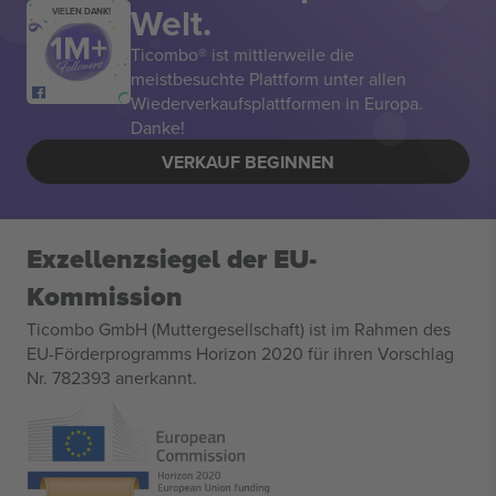
Welt.
VIELEN DANK!
Ticombo® ist mittlerweile die
meistbesuchte Plattform unter allen
Wiederverkaufsplattformen in Europa.
Danke!
VERKAUF BEGINNEN
Exzellenzsiegel der EU-
Kommission
Ticombo GmbH (Muttergesellschaft) ist im Rahmen des
EU-Förderprogramms Horizon 2020 für ihren Vorschlag
Nr. 782393 anerkannt.