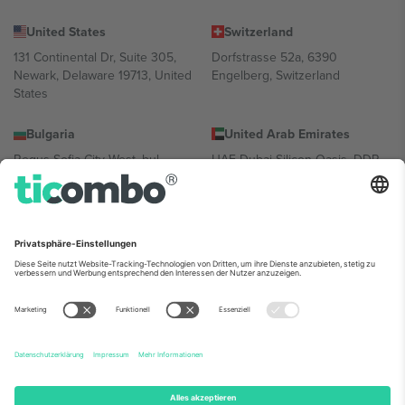
United States
Switzerland
131 Continental Dr, Suite 305,
Dorfstrasse 52a, 6390
Newark, Delaware 19713, United
Engelberg, Switzerland
States
Bulgaria
United Arab Emirates
Regus Sofia City West, bul
UAE Dubai Silicon Oasis, DDP
Totleben 53-55, 1606 Sofia,
Building A1, Office 302, Dubai,
Bulgaria
United Arab Emirates
Mexico
Av Chapultepec 360, Roma
Norte, Cuauhtémoc, 06700
Ciudad de México, CDMX,
Mexico
Die juristische Person des Plattformanbieters kann je nach
Standort, Veranstaltung und/oder Domäne variieren. Weitere
Informationen finden Sie auf der jeweiligen Veranstaltungsseite, im
Impressum und in den Allgemeinen Geschäftsbedingungen.,