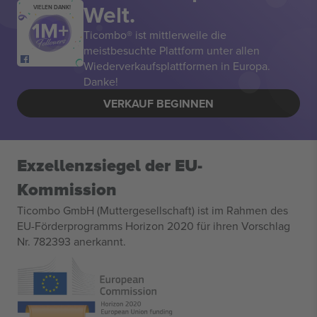
Welt.
VIELEN DANK!
Ticombo® ist mittlerweile die
meistbesuchte Plattform unter allen
Wiederverkaufsplattformen in Europa.
Danke!
VERKAUF BEGINNEN
Exzellenzsiegel der EU-
Kommission
Ticombo GmbH (Muttergesellschaft) ist im Rahmen des
EU-Förderprogramms Horizon 2020 für ihren Vorschlag
Nr. 782393 anerkannt.