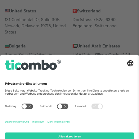
United States
Switzerland
131 Continental Dr, Suite 305,
Dorfstrasse 52a, 6390
Newark, Delaware 19713, United
Engelberg, Switzerland
States
Bulgaria
United Arab Emirates
Regus Sofia City West, bul
UAE Dubai Silicon Oasis, DDP
Totleben 53-55, 1606 Sofia,
Building A1, Office 302, Dubai,
Bulgaria
United Arab Emirates
Mexico
Av Chapultepec 360, Roma
Norte, Cuauhtémoc, 06700
Ciudad de México, CDMX,
Mexico
Die juristische Person des Plattformanbieters kann je nach
Standort, Veranstaltung und/oder Domäne variieren. Weitere
Informationen finden Sie auf der jeweiligen Veranstaltungsseite, im
Impressum und in den Allgemeinen Geschäftsbedingungen.,