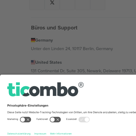
Büros und Support
Germany
Unter den Linden 24, 10117 Berlin, Germany
United States
131 Continental Dr, Suite 305, Newark, Delaware 19713, 
Bulgaria
Regus Sofia City West, bul Totleben 53-55, 1606 Sofia, B
Mexico
Av Chapultepec 360, Roma Norte, Cuauhtémoc, 06700
Die juristische Person des Plattformanbieters kann je n
im Impressum und in den Allgemeinen Geschäftsbedin