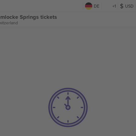
DE
+1
USD
mlocke Springs tickets
witzerland