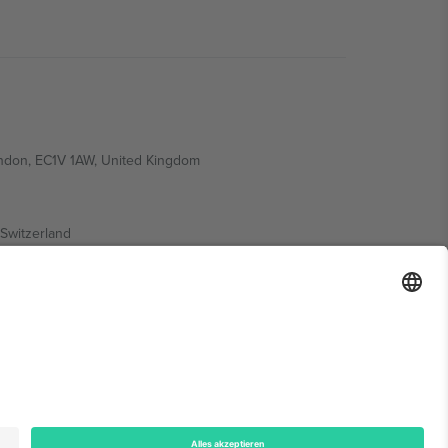
ondon, EC1V 1AW, United Kingdom
Switzerland
ding A1, Office 302, Dubai, United Arab Emirates
onen finden Sie auf der jeweiligen Veranstaltungsseite,
n.