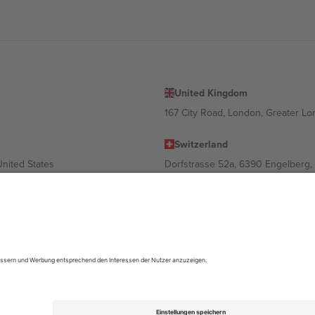
United Kingdom
167 City Road, London, Greater L
Switzerland
United States
Dorfstrasse 52a, 6390 Engelberg, 
United Arab Emirates
ulgaria
UAE Dubai Silicon Oasis, DDP Buil
 Ciudad de México, CDMX, Mexico
ach Standort, Veranstaltung und/oder Domäne variieren. Weitere Informati
gungen.,
Impressum
und
AGBs.
© 2026 Ticombo. Alle Rechte vorbehalte