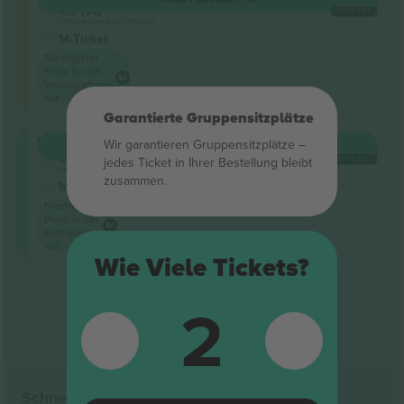
4.9 (14)
JE TICKET
Vertrauenswürdiger Verkäufer
M-Ticket
Niedrigster
Preis für die
Veranstaltung
auf
Garantierte Gruppensitzplätze
VIP
Wir garantieren Gruppensitzplätze –
KAUFEN
1.350 €
4.9 (14)
jedes Ticket in Ihrer Bestellung bleibt
JE TICKET
Vertrauenswürdiger Verkäufer
zusammen.
M-Ticket
Niedrigster
Preis in der
Kategorie
auf
Wie Viele Tickets?
Ende der Ergebnisse
2
Schnelle Links