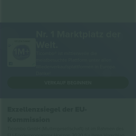
Nr. 1 Marktplatz der
Welt.
VIELEN DANK!
Ticombo® ist mittlerweile die
meistbesuchte Plattform unter allen
Wiederverkaufsplattformen in Europa.
Danke!
VERKAUF BEGINNEN
Exzellenzsiegel der EU-
Kommission
Ticombo GmbH (Muttergesellschaft) ist im Rahmen des
EU-Förderprogramms Horizon 2020 für ihren Vorschlag