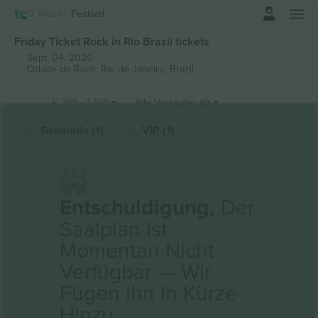
Einloggen
Musik
Festival
Friday Ticket Rock in Rio Brazil tickets
Sept. 04, 2026
Cidade do Rock,
Rio de Janeiro, Brazil
€
319
-
1.369
Alle Verkäufer (8)
Gramado (1)
VIP (1)
Entschuldigung,
Der
Saalplan Ist
Momentan Nicht
Verfügbar — Wir
Fügen Ihn In Kürze
Hinzu.