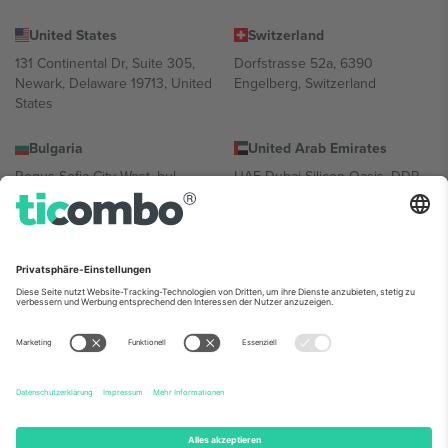
United States
Switzerland
131 Continental Dr, Suite 305,
Dorfstrasse 52a, 6390
Newark, Delaware 19713, United
Engelberg, Switzerland
States
Bulgaria
United Arab Emirates
Regus Sofia City West, bul
UAE Dubai Silicon Oasis, DDP
Totleben 53-55, 1606 Sofia,
Building A1, Office 302, Dubai,
Bulgaria
United Arab Emirates
Mexico
Av Chapultepec 360, Roma
Norte, Cuauhtémoc, 06700
Ciudad de México, CDMX,
Mexico
Die juristische Person des Plattformanbieters kann je nach
Standort, Veranstaltung und/oder Domäne variieren. Weitere
Informationen finden Sie auf der jeweiligen Veranstaltungsseite, im
Impressum und in den Allgemeinen Geschäftsbedingungen.,