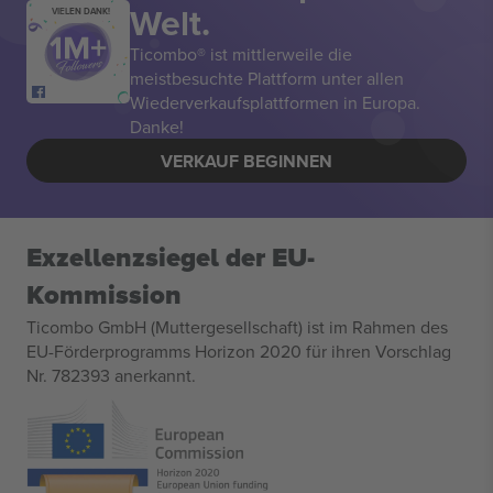
Welt.
VIELEN DANK!
Ticombo® ist mittlerweile die
meistbesuchte Plattform unter allen
Wiederverkaufsplattformen in Europa.
Danke!
VERKAUF BEGINNEN
Exzellenzsiegel der EU-
Kommission
Ticombo GmbH (Muttergesellschaft) ist im Rahmen des
EU-Förderprogramms Horizon 2020 für ihren Vorschlag
Nr. 782393 anerkannt.