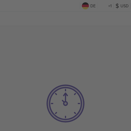
DE
+1
USD