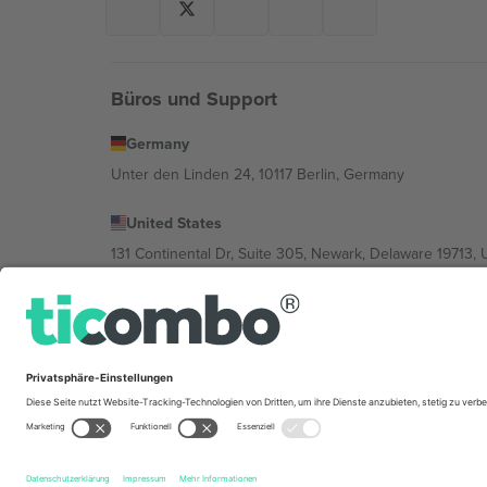
Büros und Support
Germany
Unter den Linden 24, 10117 Berlin, Germany
United States
131 Continental Dr, Suite 305, Newark, Delaware 19713, 
Bulgaria
Regus Sofia City West, bul Totleben 53-55, 1606 Sofia, B
Mexico
Av Chapultepec 360, Roma Norte, Cuauhtémoc, 06700
Die juristische Person des Plattformanbieters kann je n
im Impressum und in den Allgemeinen Geschäftsbedin