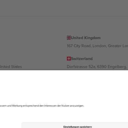
United Kingdom
167 City Road, London, Greater L
Switzerland
United States
Dorfstrasse 52a, 6390 Engelberg, 
United Arab Emirates
ulgaria
UAE Dubai Silicon Oasis, DDP Buil
 Ciudad de México, CDMX, Mexico
ach Standort, Veranstaltung und/oder Domäne variieren. Weitere Informati
gungen.,
Impressum
und
AGBs.
© 2026 Ticombo. Alle Rechte vorbehalte