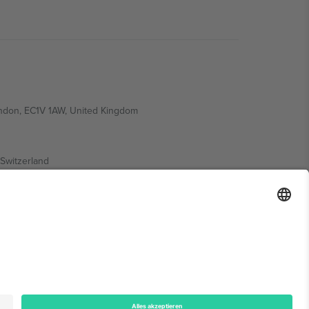
ondon, EC1V 1AW, United Kingdom
Switzerland
ding A1, Office 302, Dubai, United Arab Emirates
onen finden Sie auf der jeweiligen Veranstaltungsseite,
n.