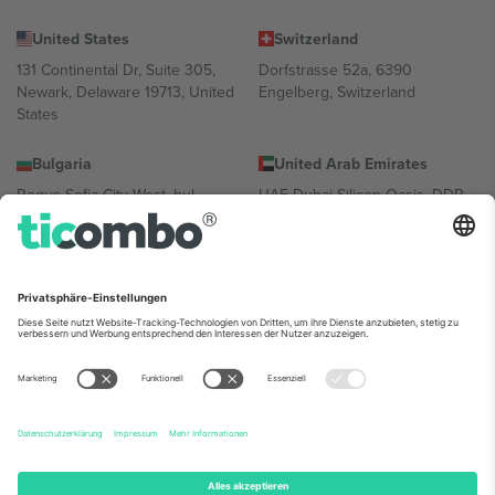
United States
Switzerland
131 Continental Dr, Suite 305,
Dorfstrasse 52a, 6390
Newark, Delaware 19713, United
Engelberg, Switzerland
States
Bulgaria
United Arab Emirates
Regus Sofia City West, bul
UAE Dubai Silicon Oasis, DDP
Totleben 53-55, 1606 Sofia,
Building A1, Office 302, Dubai,
Bulgaria
United Arab Emirates
Mexico
Av Chapultepec 360, Roma
Norte, Cuauhtémoc, 06700
Ciudad de México, CDMX,
Mexico
Die juristische Person des Plattformanbieters kann je nach
Standort, Veranstaltung und/oder Domäne variieren. Weitere
Informationen finden Sie auf der jeweiligen Veranstaltungsseite, im
Impressum und in den Allgemeinen Geschäftsbedingungen.,