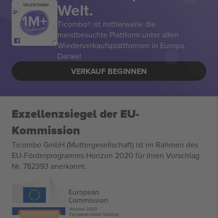
Welt.
VIELEN DANK!
Ticombo® ist mittlerweile die
meistbesuchte Plattform unter allen
Wiederverkaufsplattformen in Europa.
Danke!
VERKAUF BEGINNEN
Exzellenzsiegel der EU-
Kommission
Ticombo GmbH (Muttergesellschaft) ist im Rahmen des
EU-Förderprogramms Horizon 2020 für ihren Vorschlag
Nr. 782393 anerkannt.