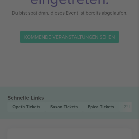
Du bist spät dran, dieses Event ist bereits abgelaufen.
KOMMENDE VERANSTALTUNGEN SEHEN
Schnelle Links
Opeth
Tickets
Saxon
Tickets
Epica
Tickets
Z! Live