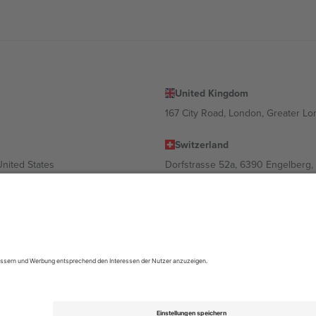
United Kingdom
167 City Road, London, Greater L
Switzerland
United States
Dorfstrasse 52a, 6390 Engelberg, 
United Arab Emirates
ulgaria
UAE Dubai Silicon Oasis, DDP Buil
 Ciudad de México, CDMX, Mexico
ach Standort, Veranstaltung und/oder Domäne variieren. Weitere Informati
gungen.,
Impressum
und
AGBs.
© 2026 Ticombo. Alle Rechte vorbehalte