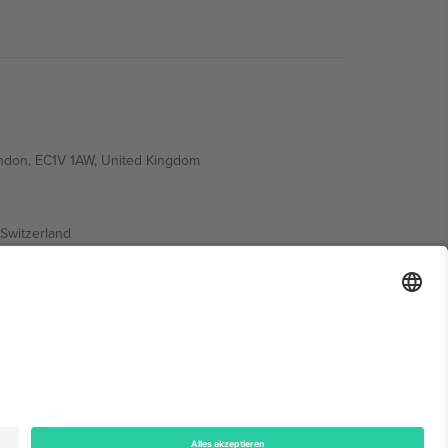
ondon, EC1V 1AW, United Kingdom
Switzerland
ding A1, Office 302, Dubai, United Arab Emirates
onen finden Sie auf der jeweiligen Veranstaltungsseite,
n.