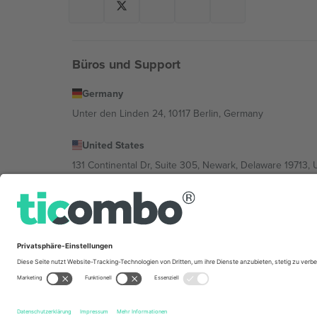
Büros und Support
Germany
Unter den Linden 24, 10117 Berlin, Germany
United States
131 Continental Dr, Suite 305, Newark, Delaware 19713, 
Bulgaria
Regus Sofia City West, bul Totleben 53-55, 1606 Sofia, B
Mexico
Av Chapultepec 360, Roma Norte, Cuauhtémoc, 06700
Die juristische Person des Plattformanbieters kann je n
im Impressum und in den Allgemeinen Geschäftsbedin