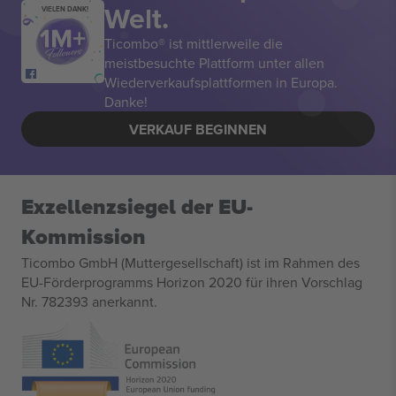
Welt.
VIELEN DANK!
Ticombo® ist mittlerweile die
meistbesuchte Plattform unter allen
Wiederverkaufsplattformen in Europa.
Danke!
VERKAUF BEGINNEN
Exzellenzsiegel der EU-
Kommission
Ticombo GmbH (Muttergesellschaft) ist im Rahmen des
EU-Förderprogramms Horizon 2020 für ihren Vorschlag
Nr. 782393 anerkannt.