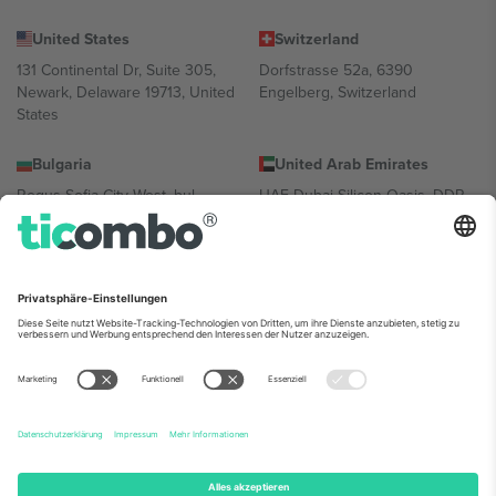
United States
Switzerland
131 Continental Dr, Suite 305,
Dorfstrasse 52a, 6390
Newark, Delaware 19713, United
Engelberg, Switzerland
States
Bulgaria
United Arab Emirates
Regus Sofia City West, bul
UAE Dubai Silicon Oasis, DDP
Totleben 53-55, 1606 Sofia,
Building A1, Office 302, Dubai,
Bulgaria
United Arab Emirates
Mexico
Av Chapultepec 360, Roma
Norte, Cuauhtémoc, 06700
Ciudad de México, CDMX,
Mexico
Die juristische Person des Plattformanbieters kann je nach
Standort, Veranstaltung und/oder Domäne variieren. Weitere
Informationen finden Sie auf der jeweiligen Veranstaltungsseite, im
Impressum und in den Allgemeinen Geschäftsbedingungen.,