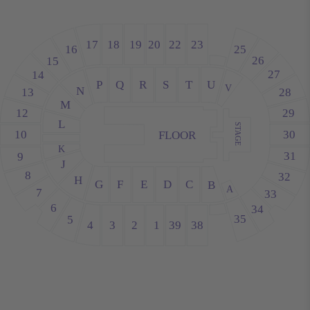
18
20
23
19
22
17
16
25
26
15
27
14
P
Q
S
R
T
U
V
N
13
28
M
29
12
L
STAGE
30
10
FLOOR
K
31
9
J
8
32
H
G
E
D
C
F
B
A
7
33
6
34
35
5
4
3
38
39
1
2