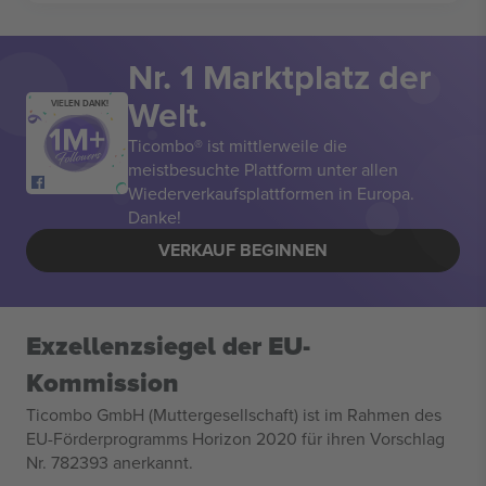
Nr. 1 Marktplatz der
Welt.
VIELEN DANK!
Ticombo® ist mittlerweile die
meistbesuchte Plattform unter allen
Wiederverkaufsplattformen in Europa.
Danke!
VERKAUF BEGINNEN
Exzellenzsiegel der EU-
Kommission
Ticombo GmbH (Muttergesellschaft) ist im Rahmen des
EU-Förderprogramms Horizon 2020 für ihren Vorschlag
Nr. 782393 anerkannt.