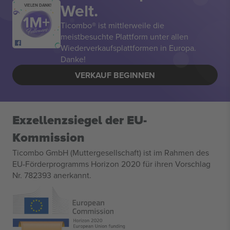
Welt.
VIELEN DANK!
Ticombo® ist mittlerweile die
meistbesuchte Plattform unter allen
Wiederverkaufsplattformen in Europa.
Danke!
VERKAUF BEGINNEN
Exzellenzsiegel der EU-
Kommission
Ticombo GmbH (Muttergesellschaft) ist im Rahmen des
EU-Förderprogramms Horizon 2020 für ihren Vorschlag
Nr. 782393 anerkannt.