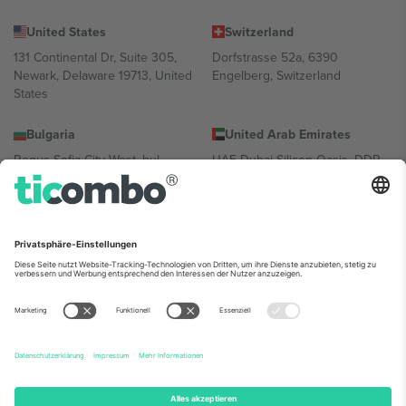
United States
Switzerland
131 Continental Dr, Suite 305,
Dorfstrasse 52a, 6390
Newark, Delaware 19713, United
Engelberg, Switzerland
States
Bulgaria
United Arab Emirates
Regus Sofia City West, bul
UAE Dubai Silicon Oasis, DDP
Totleben 53-55, 1606 Sofia,
Building A1, Office 302, Dubai,
Bulgaria
United Arab Emirates
Mexico
Av Chapultepec 360, Roma
Norte, Cuauhtémoc, 06700
Ciudad de México, CDMX,
Mexico
Die juristische Person des Plattformanbieters kann je nach
Standort, Veranstaltung und/oder Domäne variieren. Weitere
Informationen finden Sie auf der jeweiligen Veranstaltungsseite, im
Impressum und in den Allgemeinen Geschäftsbedingungen.,