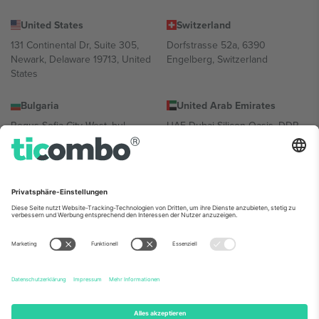
United States
Switzerland
131 Continental Dr, Suite 305,
Dorfstrasse 52a, 6390
Newark, Delaware 19713, United
Engelberg, Switzerland
States
Bulgaria
United Arab Emirates
Regus Sofia City West, bul
UAE Dubai Silicon Oasis, DDP
Totleben 53-55, 1606 Sofia,
Building A1, Office 302, Dubai,
Bulgaria
United Arab Emirates
Mexico
Av Chapultepec 360, Roma
Norte, Cuauhtémoc, 06700
Ciudad de México, CDMX,
Mexico
Die juristische Person des Plattformanbieters kann je nach
Standort, Veranstaltung und/oder Domäne variieren. Weitere
Informationen finden Sie auf der jeweiligen Veranstaltungsseite, im
Impressum und in den Allgemeinen Geschäftsbedingungen.,