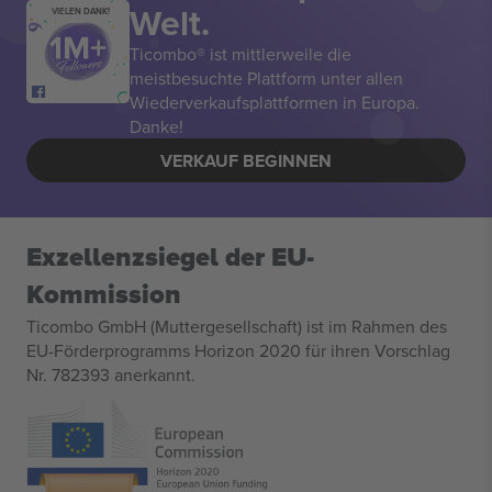
Welt.
VIELEN DANK!
Ticombo® ist mittlerweile die
meistbesuchte Plattform unter allen
Wiederverkaufsplattformen in Europa.
Danke!
VERKAUF BEGINNEN
Exzellenzsiegel der EU-
Kommission
Ticombo GmbH (Muttergesellschaft) ist im Rahmen des
EU-Förderprogramms Horizon 2020 für ihren Vorschlag
Nr. 782393 anerkannt.