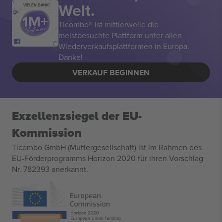
Welt.
VIELEN DANK!
Ticombo® ist mittlerweile die
meistbesuchte Plattform unter allen
Wiederverkaufsplattformen in Europa.
Danke!
VERKAUF BEGINNEN
Exzellenzsiegel der EU-
Kommission
Ticombo GmbH (Muttergesellschaft) ist im Rahmen des
EU-Förderprogramms Horizon 2020 für ihren Vorschlag
Nr. 782393 anerkannt.