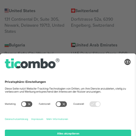
United States
Switzerland
131 Continental Dr, Suite 305,
Dorfstrasse 52a, 6390
Newark, Delaware 19713, United
Engelberg, Switzerland
States
Bulgaria
United Arab Emirates
Regus Sofia City West, bul
UAE Dubai Silicon Oasis, DDP
Totleben 53-55, 1606 Sofia,
Building A1, Office 302, Dubai,
Bulgaria
United Arab Emirates
Mexico
Av Chapultepec 360, Roma
Norte, Cuauhtémoc, 06700
Ciudad de México, CDMX,
Mexico
Die juristische Person des Plattformanbieters kann je nach
Standort, Veranstaltung und/oder Domäne variieren. Weitere
Informationen finden Sie auf der jeweiligen Veranstaltungsseite, im
Impressum und in den Allgemeinen Geschäftsbedingungen.,