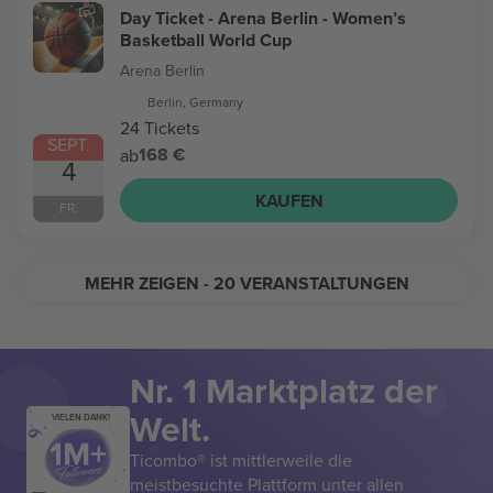
Day Ticket - Arena Berlin - Women’s
Basketball World Cup
Arena Berlin
Berlin, Germany
24 Tickets
SEPT.
168 €
ab
4
KAUFEN
FR.
MEHR ZEIGEN
- 20 VERANSTALTUNGEN
Nr. 1 Marktplatz der
Welt.
VIELEN DANK!
Ticombo® ist mittlerweile die
meistbesuchte Plattform unter allen