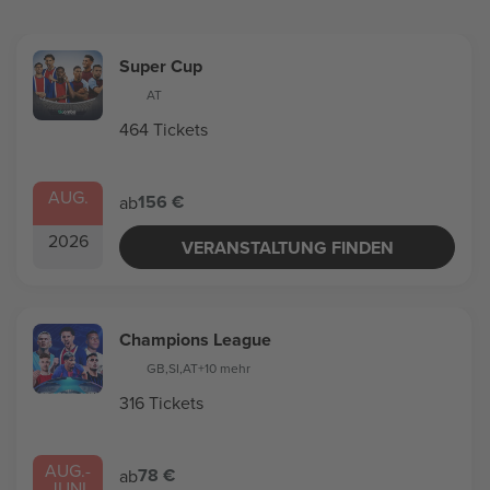
Super Cup
AT
464 Tickets
AUG.
156 €
ab
2026
VERANSTALTUNG FINDEN
Champions League
GB
,
SI
,
AT
+10 mehr
316 Tickets
AUG.
-
78 €
ab
JUNI