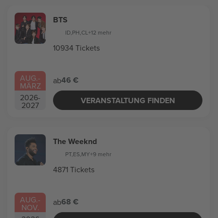
BTS
ID
,
PH
,
CL
+12 mehr
10934 Tickets
AUG.
-
46 €
ab
MÄRZ
2026
-
VERANSTALTUNG FINDEN
2027
The Weeknd
PT
,
ES
,
MY
+9 mehr
4871 Tickets
AUG.
-
68 €
ab
NOV.