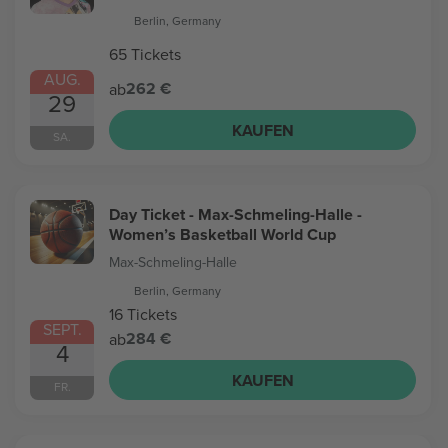
Berlin, Germany
65 Tickets
AUG.
262 €
ab
29
KAUFEN
SA.
Day Ticket - Max-Schmeling-Halle -
Women’s Basketball World Cup
Max-Schmeling-Halle
Berlin, Germany
16 Tickets
SEPT.
284 €
ab
4
KAUFEN
FR.