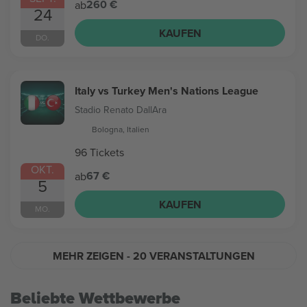
260 €
ab
24
KAUFEN
DO.
Italy vs Turkey Men's Nations League
Stadio Renato DallAra
Bologna, Italien
96 Tickets
OKT.
67 €
ab
5
KAUFEN
MO.
MEHR ZEIGEN
- 20 VERANSTALTUNGEN
Beliebte Wettbewerbe