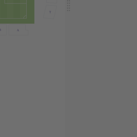
T
B
A