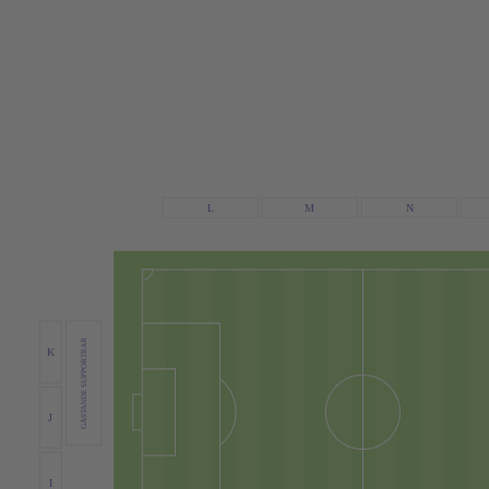
N
L
M
GÄSTANDE SUPPORTRAR
K
J
I