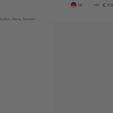
DE
+49
EU
dvallen,
Särna, Sweden