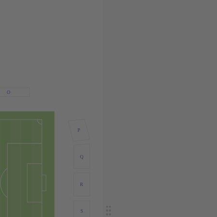
O
P
Q
R
S