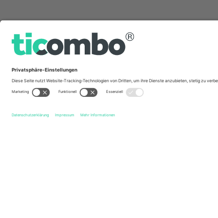
Schnelle Links
Mjällby AIF
Tickets
Hammarby IF
Tickets
Allsven