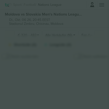
Einloggen
Sport
Football
Nations League
Moldova vs Slovakia Men's Nations League tickets
Di., Okt. 06 26, 20:45 EEST
Stadionul Zimbru,
Chisinau, Moldova
€
320
-
482
Alle Verkäufer (16)
Fan-Bereiche
Shortside (2)
Longside (2)
Karte ausblenden
Karte aufkleben