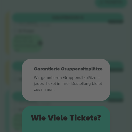
2
TICKETS
Shortside
KAUFEN
339 €
5.0 (220)
JE TICKET
Vertrauenswürdiger Verkäufer
E-Ticket
Niedrigster
Preis für die
Veranstaltung
auf
Shortside
KAUFEN
345 €
Garantierte Gruppensitzplätze
4.9 (14)
JE TICKET
Vertrauenswürdiger Verkäufer
Wir garantieren Gruppensitzplätze –
M-Ticket
jedes Ticket in Ihrer Bestellung bleibt
zusammen.
Longside
KAUFEN
454 €
5.0 (220)
JE TICKET
Vertrauenswürdiger Verkäufer
E-Ticket
Wie Viele Tickets?
Niedrigster
Preis in der
Kategorie
auf