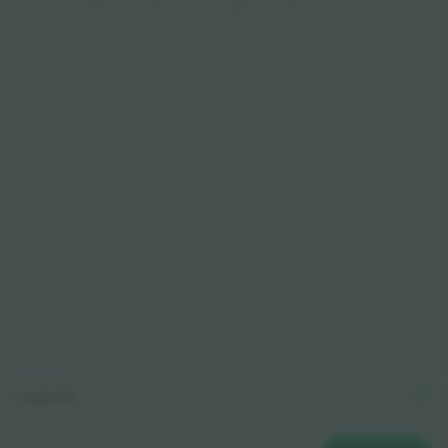
23
21
22
24
© 2024 Ticombo. All rights reserved
Legende