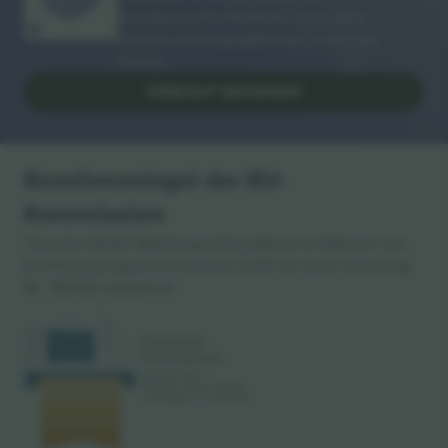
meistbesuchte Plattform unter allen
Wiederverkaufsplattformen in Europa.
Danke!
VERKAUF BEGINNEN
Exzellenzsiegel der EU-
Kommission
Ticombo GmbH (Muttergesellschaft) ist im Rahmen des
EU-Förderprogramms Horizon 2020 für ihren Vorschlag
Nr. 782393 anerkannt.