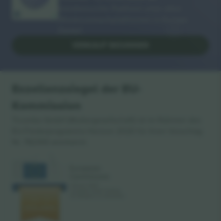
meistbesuchte Plattform unter allen
Wiederverkaufsplattformen in Europa.
Danke!
VERKAUF BEGINNEN
Exzellenzsiegel der EU-
Kommission
Ticombo GmbH (Muttergesellschaft) ist im Rahmen des
EU-Förderprogramms Horizon 2020 für ihren Vorschlag
Nr. 782393 anerkannt.