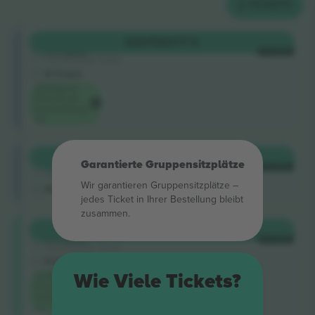
2
TICKETS
Shortside
KAUFEN
377 €
5.0 (220)
JE TICKET
Vertrauenswürdiger Verkäufer
E-Ticket
Niedrigster
Preis für die
Veranstaltung
auf
Shortside
KAUFEN
383 €
Garantierte Gruppensitzplätze
4.9 (14)
JE TICKET
Vertrauenswürdiger Verkäufer
Wir garantieren Gruppensitzplätze –
M-Ticket
jedes Ticket in Ihrer Bestellung bleibt
zusammen.
Longside
KAUFEN
503 €
5.0 (220)
JE TICKET
Vertrauenswürdiger Verkäufer
E-Ticket
Wie Viele Tickets?
Niedrigster
Preis in der
Kategorie
auf