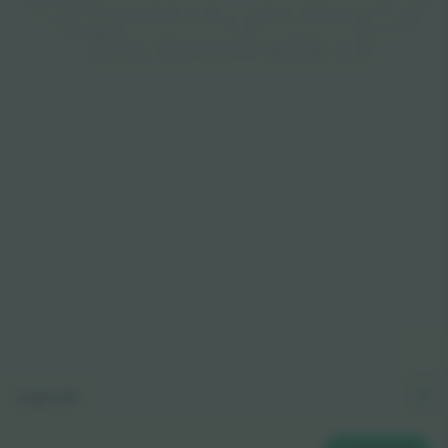
SLKH12
SLAH1
SLK11
SLJ11
SLB3
SLJ10
SLG7
SLD4
SLG8
SLD5
SLH8
SLH9
SLE5
SLE6
SLI10
SLI9
SLC3
SLC4
SLAH2
SLF7
SLF6
SLKH11
SLBH2
SLJH11
SLJH10
SLBH3
SLIH10
SLCH3
SUO15
SUN14
SUO16
SUQ17
SUQ18
SUM14
SUP17
SUP16
SUR18
SUM13
SUL13
SUS19
SUR19
SUN15
SUQ18B
SUM14B
SUN15B
SUN14B
Legende