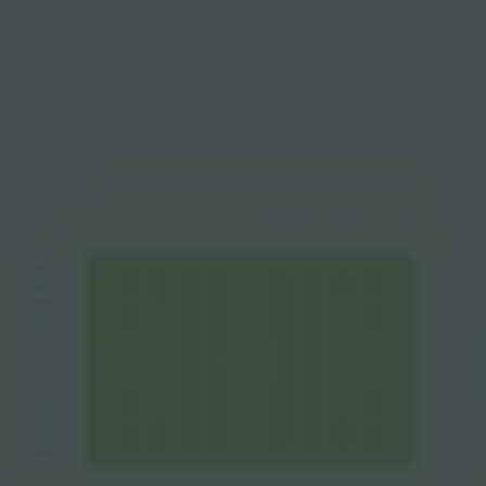
NUQ13
NUO10
NUT17
NUS17
NUQ11
NUR13
NUS15
NUR15
NUP10
NUP11
NUN8
NUN6
NUO8
NUM4
NUM6
NUL4
NLH14
NLG14
NLG12
NLH16
NLF12
NLD7
NLC3
NLC5
NLD5
NLJ18
NLE7
NLF9
NLE9
NLI18
NLB3
NLI16
NLA2
NLK19
NLA1
EASTA1
WESTF5
WESTE5
EASTB1
EASTB2
WESTE4
WESTD4
EASTC2
WESTD3
EASTC3
WESTC3
EASTD3
WESTC2
EASTD4
WESTB2
EASTE4
WESTB1
EASTE5
WESTA1
EASTF5
SLAA1
SLAAH1
SLA2
SLA1
SLK12