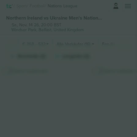
Einloggen
Sport
Football
Nations League
Northern Ireland vs Ukraine Men's Nations League tickets
Sa., Nov. 14 26, 20:00 BST
Windsor Park,
Belfast, United Kingdom
€
358
-
532
Alle Verkäufer (16)
Fan-Bereiche
Shortside (2)
Longside (2)
Karte ausblenden
Karte aufkleben