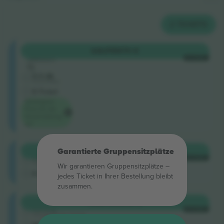
2
TICKETS
Longside
KAUFEN
70 €
Sektion
JE TICKET
15
5.0 (8)
Einzelverkäufer
E-Ticket
Niedrigster
Preis für die
Veranstaltung
auf
Longside
KAUFEN
300 €
Garantierte Gruppensitzplätze
5.0 (220)
JE TICKET
Vertrauenswürdiger Verkäufer
Wir garantieren Gruppensitzplätze –
E-Ticket
jedes Ticket in Ihrer Bestellung bleibt
zusammen.
Longside
KAUFEN
306 €
4.9 (14)
JE TICKET
Vertrauenswürdiger Verkäufer