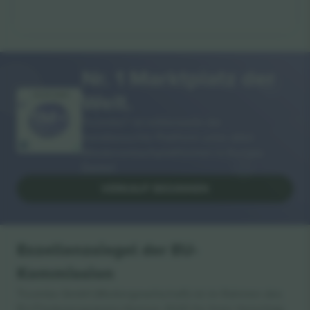
Nr. 1 Marktplatz der
Welt.
VIELEN DANK!
Ticombo® ist mittlerweile die
meistbesuchte Plattform unter allen
Wiederverkaufsplattformen in Europa.
Danke!
VERKAUF BEGINNEN
Exzellenzsiegel der EU-
Kommission
Ticombo GmbH (Muttergesellschaft) ist im Rahmen des
EU-Förderprogramms Horizon 2020 für ihren Vorschlag