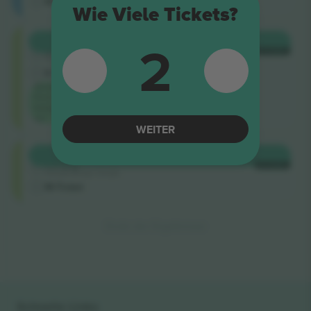
M-Ticket
Wie Viele Tickets?
Shortside
2
KAUFEN
337 €
5.0 (220)
JE TICKET
Vertrauenswürdiger Verkäufer
E-Ticket
Niedrigster
Preis in der
Kategorie
auf
WEITER
Shortside
KAUFEN
345 €
4.9 (14)
JE TICKET
Vertrauenswürdiger Verkäufer
M-Ticket
Ende der Ergebnisse
Schnelle Links