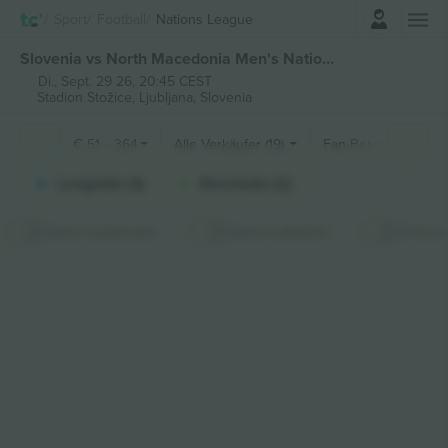
Einloggen
Sport
Football
Nations League
Slovenia vs North Macedonia Men's Nations League tickets
Di., Sept. 29 26, 20:45 CEST
Stadion Stožice,
Ljubljana, Slovenia
€
51
-
364
Alle Verkäufer (19)
Fan-Bereiche
Longside (3)
Shortside (2)
Karte ausblenden
Karte aufkleben
Preise