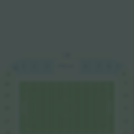
VI
P
1
2
3
PRESS
4
5
6
7
32
8
31
9
30
29
10
28
1
1
12
27
13
26