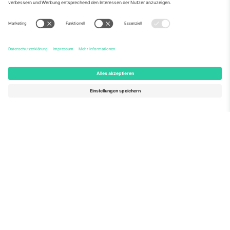
Über Uns
Unternehmensdienstleistungen
Team
Häufig gestellte Fragen
TixProtect
Wie es funktioniert
Impressum
Hotels
Allgemeine Geschäftsbedingungen
WM-Hub
Partnerprogramm
Kontakt