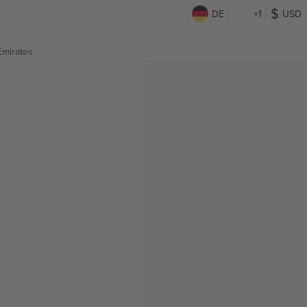
DE
+1
USD
Emirates