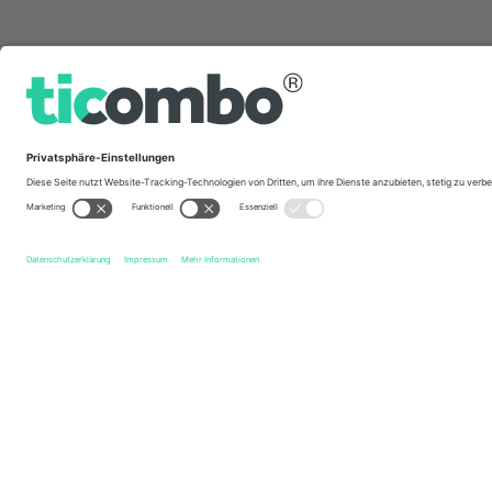
Schnelle Links
Dubai 7s
Tickets
HSBC SVNS Rugby Series
Tickets