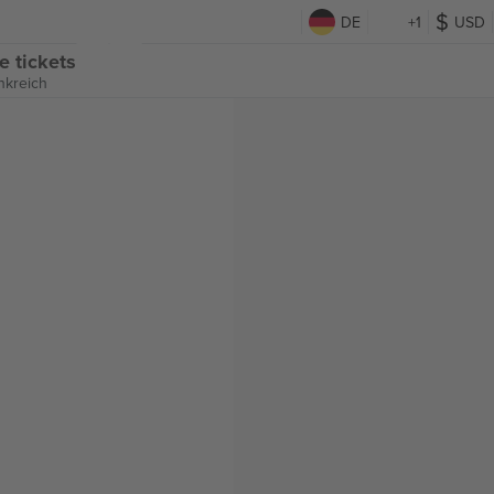
DE
+1
USD
e tickets
nkreich