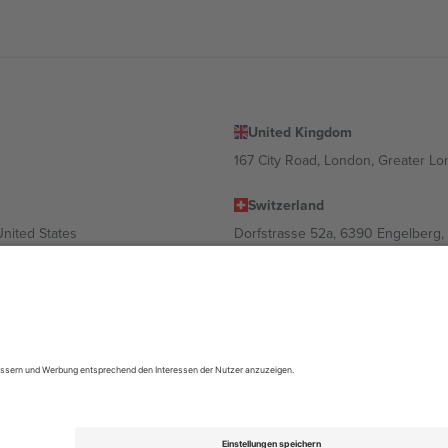
United Kingdom
167 City Road, London, Greater L
Switzerland
United States
Dorfstrasse 52a, 6390 Engelberg, 
United Arab Emirates
ulgaria
UAE Dubai Silicon Oasis, DDP Buil
 Ciudad de México, CDMX, Mexico
ach Standort, Veranstaltung und/oder Domäne variieren. Weitere Informati
gungen.,
Impressum
und
AGBs.
© 2026 Ticombo. Alle Rechte vorbehalte