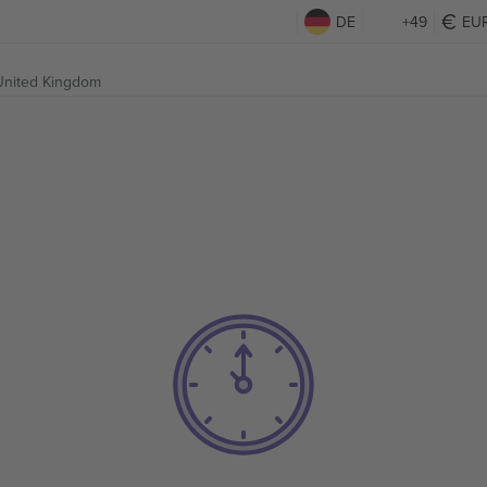
DE
+49
EU
 United Kingdom