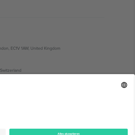
ondon, EC1V 1AW, United Kingdom
Switzerland
ding A1, Office 302, Dubai, United Arab Emirates
onen finden Sie auf der jeweiligen Veranstaltungsseite,
n.