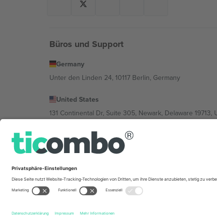
Büros und Support
Germany
Unter den Linden 24, 10117 Berlin, Germany
United States
131 Continental Dr, Suite 305, Newark, Delaware 19713, 
Bulgaria
Regus Sofia City West, bul Totleben 53-55, 1606 Sofia, B
Mexico
Av Chapultepec 360, Roma Norte, Cuauhtémoc, 06700
Die juristische Person des Plattformanbieters kann je n
im Impressum und in den Allgemeinen Geschäftsbedin