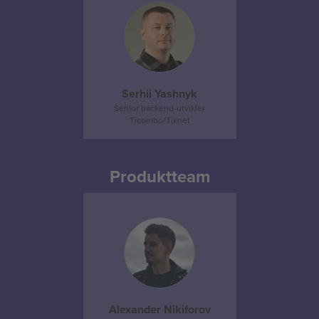
Serhii Yashnyk
Senior backend-utvikler
Ticombo/Tixnet
Produktteam
Alexander Nikiforov