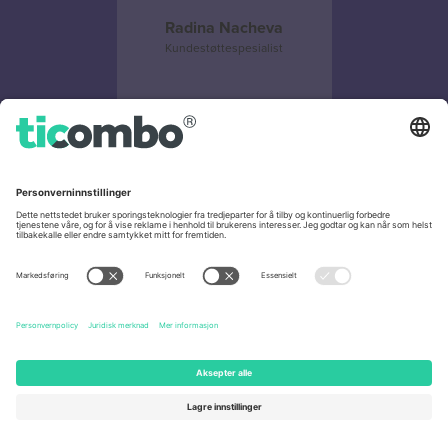
Radina Nacheva
Kundestøttespesialist
Marina Ilieva
Kundestøttespesialist