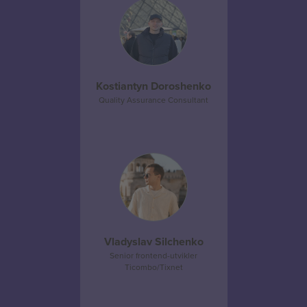
Kostiantyn Doroshenko
Quality Assurance Consultant
Vladyslav Silchenko
Senior frontend-utvikler
Ticombo/Tixnet