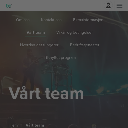
Logg Inn
Om oss
Kontakt oss
Firmainformasjon
Vårt team
Vilkår og betingelser
Hvordan det fungerer
Bedriftstjenester
Tilknyttet program
Vårt team
Hjem
Vårt team