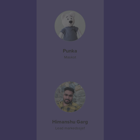
Punka
Maskot
Himanshu Garg
Lead markedssjef