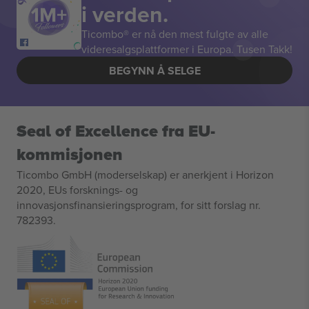
i verden.
Ticombo® er nå den mest fulgte av alle
videresalgsplattformer i Europa. Tusen Takk!
BEGYNN Å SELGE
Seal of Excellence fra EU-
kommisjonen
Ticombo GmbH (moderselskap) er anerkjent i Horizon
2020, EUs forsknings- og
innovasjonsfinansieringsprogram, for sitt forslag nr.
782393.