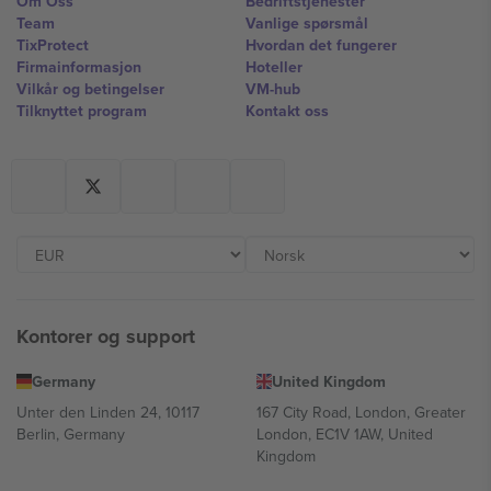
Om Oss
Bedriftstjenester
Team
Vanlige spørsmål
TixProtect
Hvordan det fungerer
Firmainformasjon
Hoteller
Vilkår og betingelser
VM-hub
Tilknyttet program
Kontakt oss
Kontorer og support
Germany
United Kingdom
Unter den Linden 24, 10117
167 City Road, London, Greater
Berlin, Germany
London, EC1V 1AW, United
Kingdom