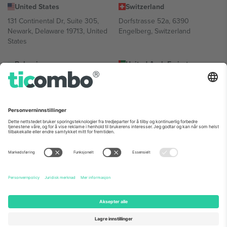
United States
Switzerland
131 Continental Dr, Suite 305,
Dorfstrasse 52a, 6390
Newark, Delaware 19713, United
Engelberg, Switzerland
States
Bulgaria
United Arab Emirates
Regus Sofia City West, bul
UAE Dubai Silicon Oasis, DDP
Totleben 53-55, 1606 Sofia,
Building A1, Office 302, Dubai,
Bulgaria
United Arab Emirates
Mexico
Av Chapultepec 360, Roma
Norte, Cuauhtémoc, 06700
Ciudad de México, CDMX,
Mexico
Plattformleverandørens juridiske enhet kan variere avhengig av
sted, begivenhet og/eller domene. For detaljer, sjekk spesifikke
arrangementsside, forlag og vilkår.,
Firmainformasjon
og
Vilkår.
©
2026 Ticombo. Alle rettigheter reservert.